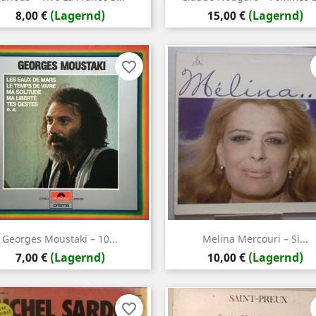
Preis
Preis
8,00 €
(Lagernd)
15,00 €
(Lagernd)
favorite_border
Vorschau
Vorschau


Georges Moustaki – 10...
Melina Mercouri – Si...
Preis
Preis
7,00 €
(Lagernd)
10,00 €
(Lagernd)
favorite_border