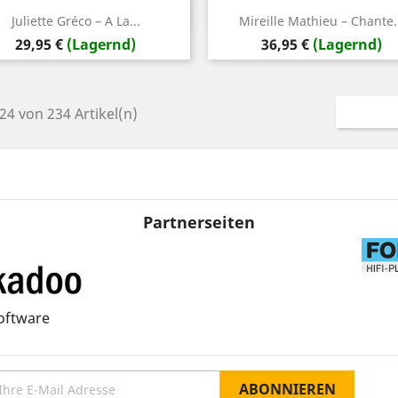
Vorschau
Vorschau


Juliette Gréco – A La...
Mireille Mathieu – Chante.
Preis
Preis
29,95 €
(Lagernd)
36,95 €
(Lagernd)
 24 von 234 Artikel(n)
Partnerseiten
oftware