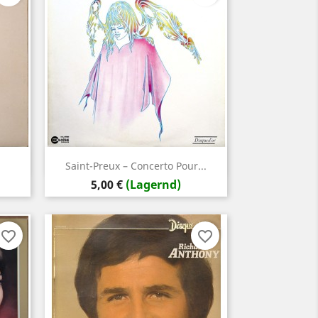
Vorschau

.
Saint-Preux – Concerto Pour...
Preis
5,00 €
(Lagernd)
favorite_border
favorite_border