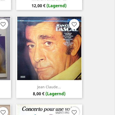
Preis
12,00 €
(Lagernd)
favorite_border
favorite_border
Vorschau

Jean Claude...
Preis
8,00 €
(Lagernd)
favorite_border
favorite_border