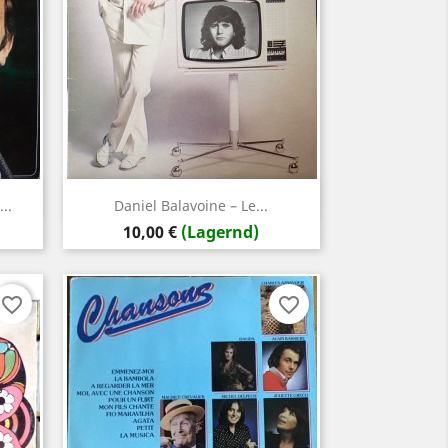
Vorschau

..
Daniel Balavoine – Le...
Preis
10,00 €
(Lagernd)
favorite_border
favorite_border