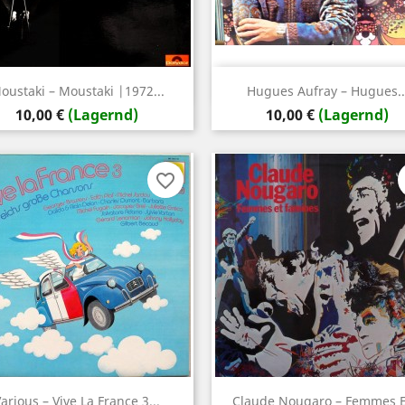
Vorschau
Vorschau


oustaki – Moustaki |1972...
Hugues Aufray – Hugues..
Preis
Preis
10,00 €
(Lagernd)
10,00 €
(Lagernd)
favorite_border
Vorschau
Vorschau


arious – Vive La France 3...
Claude Nougaro – Femmes Et