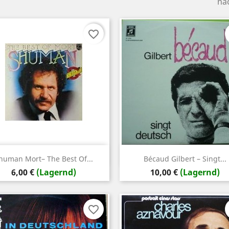
na
favorite_border
Vorschau
Vorschau


human Mort‎– The Best Of...
Bécaud ‎Gilbert – Singt...
Preis
Preis
6,00 €
(Lagernd)
10,00 €
(Lagernd)
favorite_border