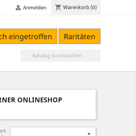
shopping_cart

Warenkorb
(0)
Anmelden
sch eingetroffen
Raritäten

RNER ONLINESHOP
ert
