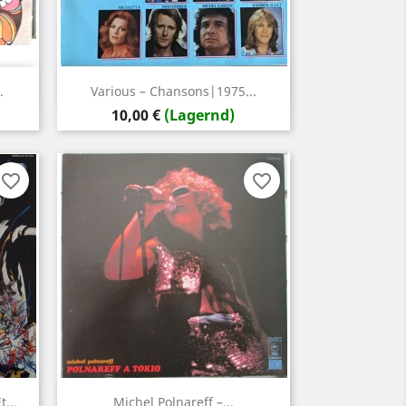
Vorschau

.
Various – Chansons|1975...
Preis
10,00 €
(Lagernd)
favorite_border
favorite_border
Vorschau

...
Michel Polnareff –...