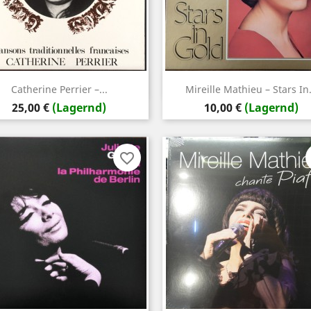
Vorschau
Vorschau


Catherine Perrier –...
Mireille Mathieu – Stars In.
Preis
Preis
25,00 €
(Lagernd)
10,00 €
(Lagernd)
favorite_border