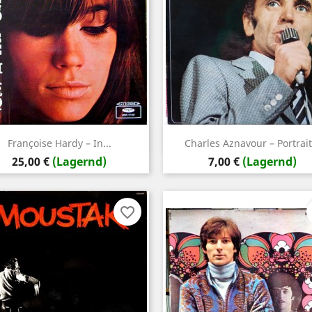
Vorschau
Vorschau


Françoise Hardy – In...
Charles Aznavour – Portrait.
Preis
Preis
25,00 €
(Lagernd)
7,00 €
(Lagernd)
favorite_border