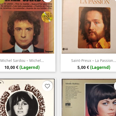
Vorschau
Vorschau


Michel Sardou – Michel...
Saint-Preux – La Passion..
Preis
Preis
10,00 €
(Lagernd)
5,00 €
(Lagernd)
favorite_border