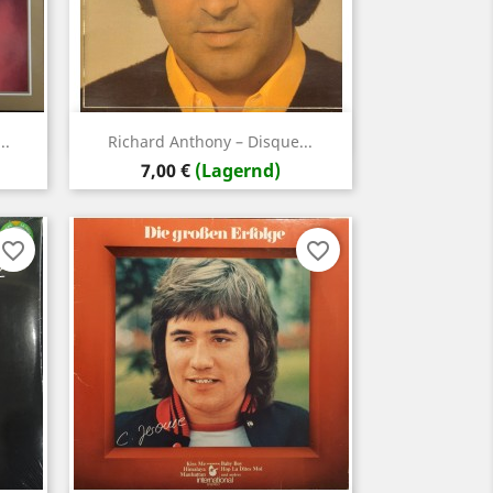
Vorschau

..
Richard Anthony – Disque...
Preis
7,00 €
(Lagernd)
favorite_border
favorite_border