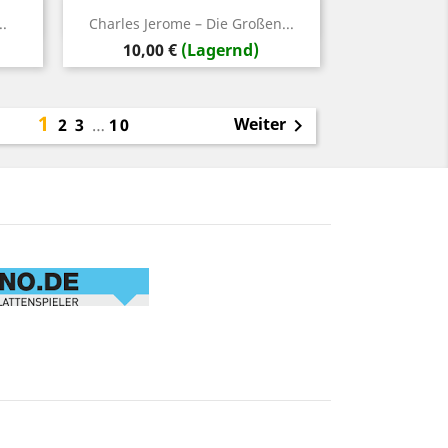
Vorschau

..
Charles Jerome – Die Großen...
Preis
10,00 €
(Lagernd)
1
Weiter
2
3
…
10
