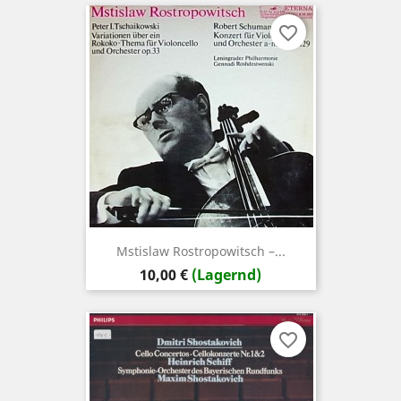
favorite_border
Mstislaw Rostropowitsch –...
Preis
10,00 €
(Lagernd)
favorite_border