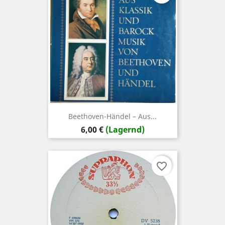
Beethoven-Händel ‎– Aus...
Preis
6,00 €
(Lagernd)
favorite_border