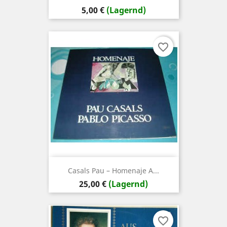
Preis
5,00 €
(Lagernd)
favorite_border
Casals Pau ‎– Homenaje A...
Preis
25,00 €
(Lagernd)
favorite_border