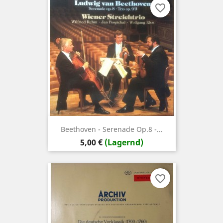
favorite_border
Beethoven - Serenade Op.8 -...
Preis
5,00 €
(Lagernd)
favorite_border