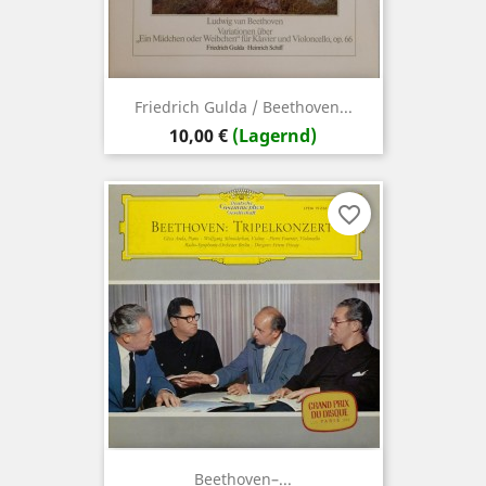
Friedrich Gulda / Beethoven...
Preis
10,00 €
(Lagernd)
favorite_border
Beethoven–...