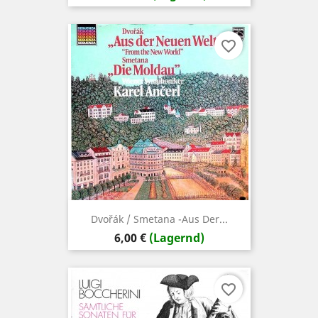
favorite_border
Dvořák / Smetana -Aus Der...
Preis
6,00 €
(Lagernd)
favorite_border