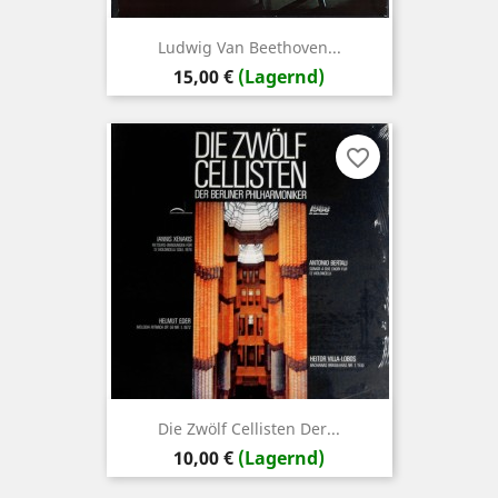
Ludwig Van Beethoven...
Preis
15,00 €
(Lagernd)
favorite_border
Die Zwölf Cellisten Der...
Preis
10,00 €
(Lagernd)