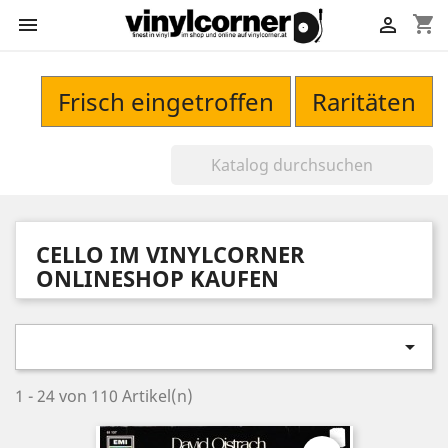
shopping_cart


Frisch eingetroffen
Raritäten
CELLO IM VINYLCORNER
ONLINESHOP KAUFEN

1 - 24 von 110 Artikel(n)