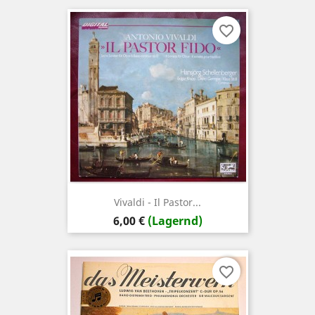
favorite_border
Vivaldi - Il Pastor...
Preis
6,00 €
(Lagernd)
favorite_border