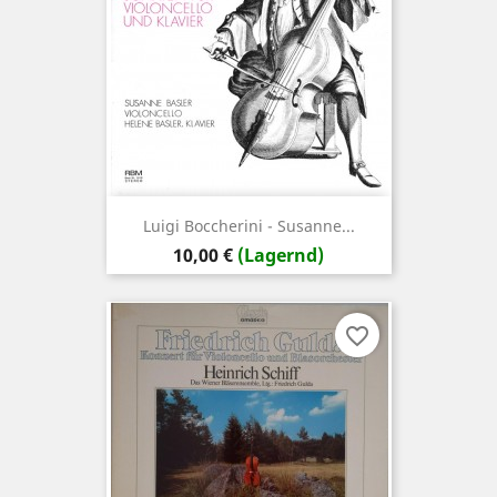
Luigi Boccherini - Susanne...
Preis
10,00 €
(Lagernd)
favorite_border