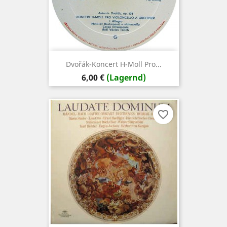
Dvořák-Koncert H-Moll Pro...
Preis
6,00 €
(Lagernd)
favorite_border