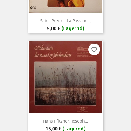
Saint-Preux – La Passion...
Preis
5,00 €
(Lagernd)
favorite_border
Hans Pfitzner, Joseph...
Preis
15,00 €
(Lagernd)