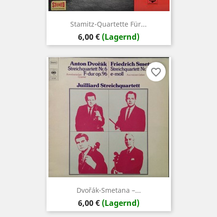
Stamitz-Quartette Für...
Preis
6,00 €
(Lagernd)
favorite_border
Dvořák-Smetana –...
Preis
6,00 €
(Lagernd)