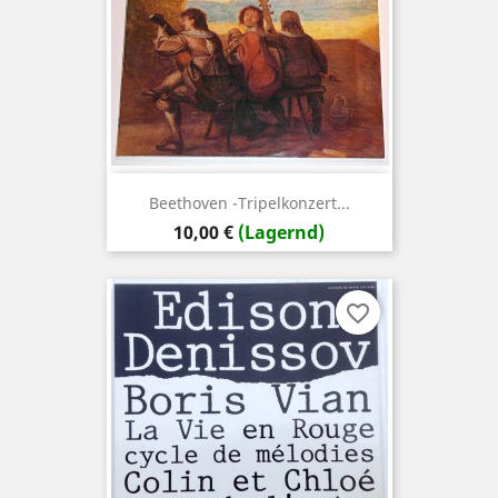
Beethoven -Tripelkonzert...
Preis
10,00 €
(Lagernd)
favorite_border