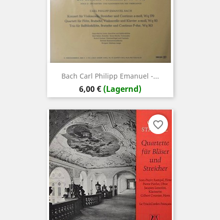
Bach Carl Philipp Emanuel -...
Preis
6,00 €
(Lagernd)
favorite_border