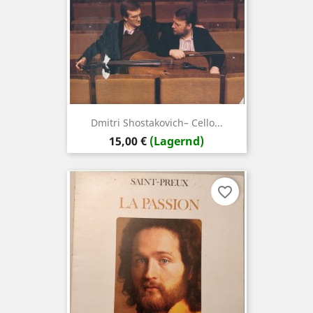
Dmitri Shostakovich– Cello...
Preis
15,00 €
(Lagernd)
favorite_border