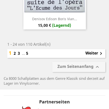
Denisov Edison Boris Vian...
Preis
15,00 €
(Lagernd)
1 - 24 von 110 Artikel(n)
1
Weiter
2
3
…
5

Zum Seitenanfang

Ca 8000 Schallplatten aus dem Genre Klassik sind derzeit auf
Lager im Vinylcorner.
Partnerseiten