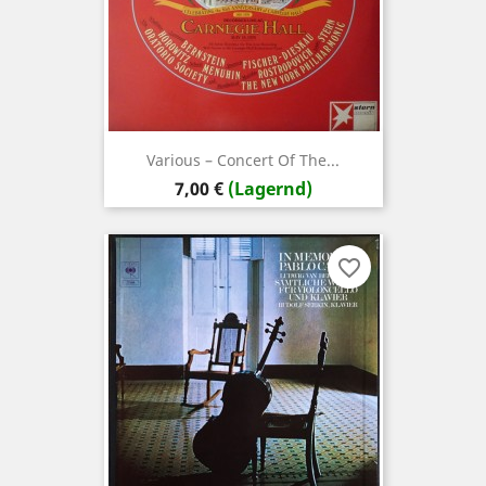
Various ‎– Concert Of The...
Preis
7,00 €
(Lagernd)
favorite_border