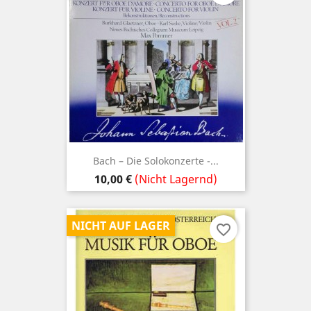
Bach ‎– Die Solokonzerte -...
Preis
10,00 €
(Nicht Lagernd)
NICHT AUF LAGER
favorite_border