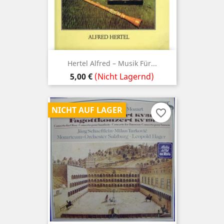
Hertel Alfred ‎– Musik Für...
Preis
5,00 €
(Nicht Lagernd)
NICHT AUF LAGER
favorite_border