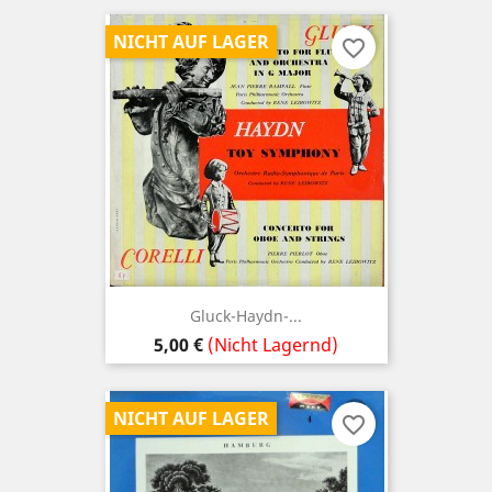
NICHT AUF LAGER
favorite_border
Gluck-Haydn-...
Preis
5,00 €
(Nicht Lagernd)
NICHT AUF LAGER
favorite_border