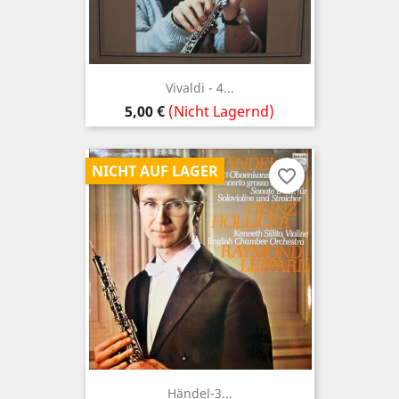
Vivaldi - 4...
Preis
5,00 €
(Nicht Lagernd)
NICHT AUF LAGER
favorite_border
Händel-3...