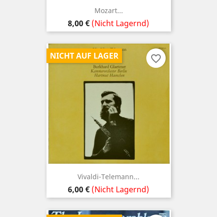
Mozart...
Preis
8,00 €
(Nicht Lagernd)
NICHT AUF LAGER
favorite_border
Vivaldi-Telemann...
Preis
6,00 €
(Nicht Lagernd)