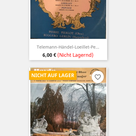
Telemann-Händel-Loeillet-Pe...
Preis
6,00 €
(Nicht Lagernd)
NICHT AUF LAGER
favorite_border