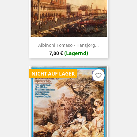
Albinoni Tomaso - Hansjörg...
Preis
7,00 €
(Lagernd)
NICHT AUF LAGER
favorite_border