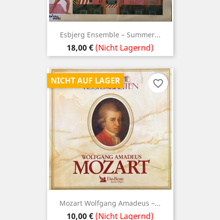
Esbjerg Ensemble ‎– Summer...
Preis
18,00 €
(Nicht Lagernd)
NICHT AUF LAGER
favorite_border
Mozart ‎Wolfgang Amadeus –...
Preis
10,00 €
(Nicht Lagernd)