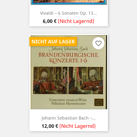
Vivaldi – 6 Sonaten Op. 13...
Preis
6,00 €
(Nicht Lagernd)
NICHT AUF LAGER
favorite_border
Johann Sebastian Bach –...
Preis
12,00 €
(Nicht Lagernd)