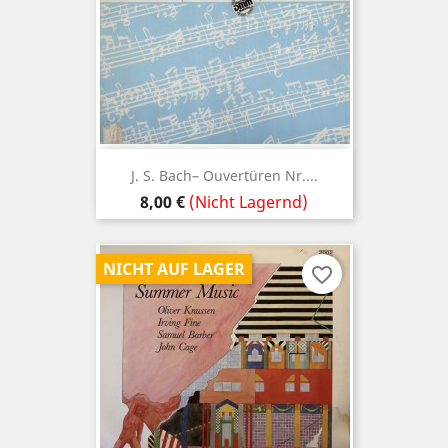
J. S. Bach– Ouvertüren Nr....
Preis
8,00 €
(Nicht Lagernd)
NICHT AUF LAGER
favorite_border