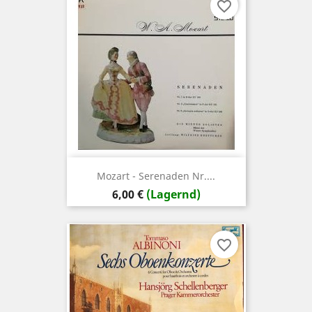
favorite_border
Mozart - Serenaden Nr....
Preis
6,00 €
(Lagernd)
favorite_border