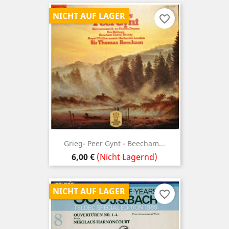
NICHT AUF LAGER
favorite_border
Grieg- Peer Gynt - Beecham...
Preis
6,00 €
(Nicht Lagernd)
NICHT AUF LAGER
favorite_border