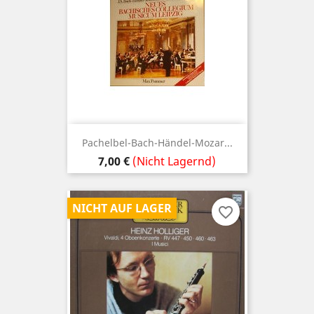
Pachelbel-Bach-Händel-Mozar...
Preis
7,00 €
(Nicht Lagernd)
NICHT AUF LAGER
favorite_border