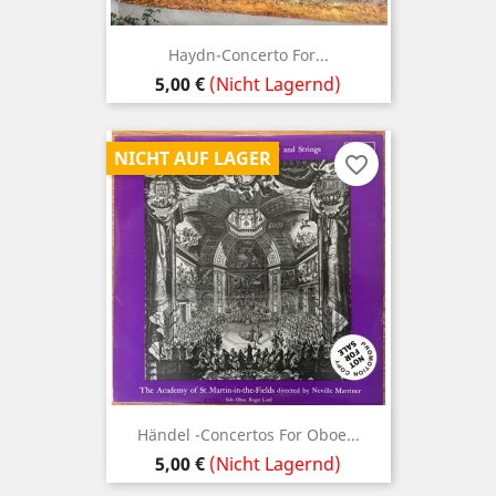
Haydn-Concerto For...
Preis
5,00 €
(Nicht Lagernd)
NICHT AUF LAGER
favorite_border
Händel -Concertos For Oboe...
Preis
5,00 €
(Nicht Lagernd)