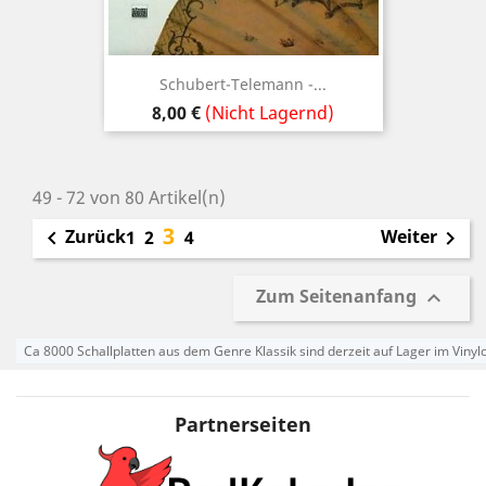
Schubert-Telemann -...
Preis
8,00 €
(Nicht Lagernd)
49 - 72 von 80 Artikel(n)
3
Zurück
Weiter

1
2
4

Zum Seitenanfang

Ca 8000 Schallplatten aus dem Genre Klassik sind derzeit auf Lager im Vinyl
Partnerseiten