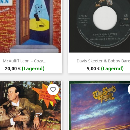
Vorschau
Vorschau


McAuliff Leon ‎– Cozy...
Davis Skeeter & Bobby Bare.
Preis
Preis
20,00 €
(Lagernd)
5,00 €
(Lagernd)
favorite_border