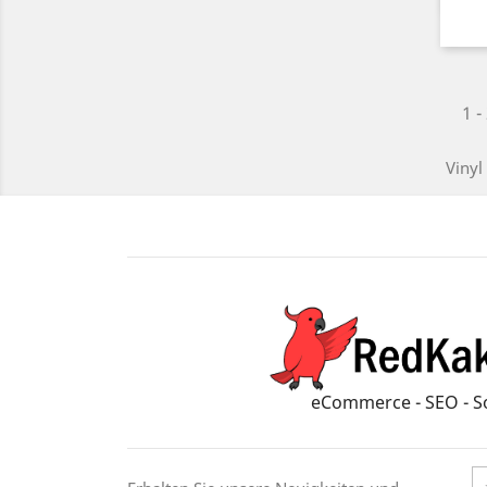
1 -
Vinyl
eCommerce - SEO - S