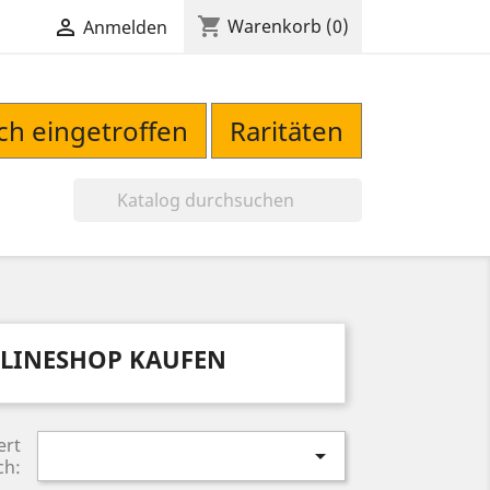
shopping_cart

Warenkorb
(0)
Anmelden
sch eingetroffen
Raritäten

LINESHOP KAUFEN
ert

ch: