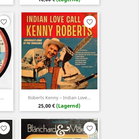
favorite_border
favorite_border
Vorschau

..
Roberts Kenny – Indian Love...
Preis
25,00 €
(Lagernd)
favorite_border
favorite_border