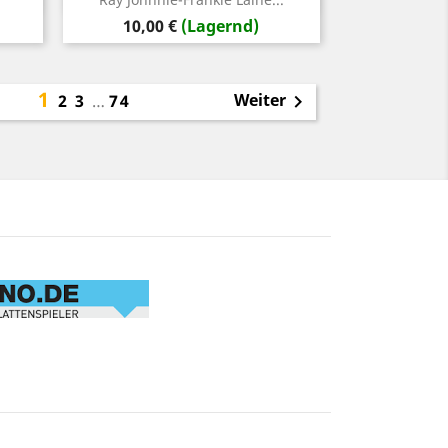
Preis
10,00 €
(Lagernd)
1
Weiter
2
3
…
74
