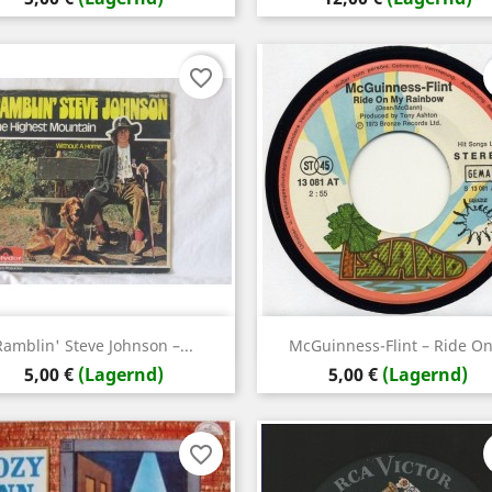
favorite_border
Vorschau
Vorschau


Ramblin' Steve Johnson ‎–...
McGuinness-Flint ‎– Ride On.
Preis
Preis
5,00 €
(Lagernd)
5,00 €
(Lagernd)
favorite_border