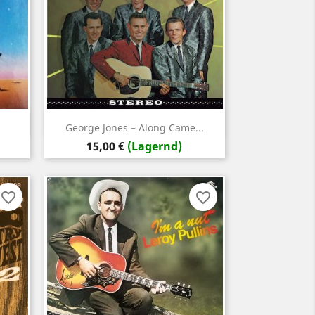
Vorschau

George Jones – Along Came...
Preis
15,00 €
(Lagernd)
favorite_border
favorite_border