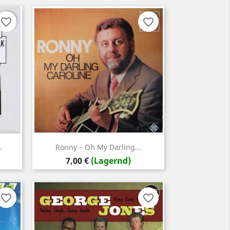
favorite_border
favorite_border
Vorschau

.
Ronny – Oh My Darling...
Preis
7,00 €
(Lagernd)
favorite_border
favorite_border