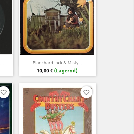
Vorschau

..
Blanchard Jack & Misty...
Preis
10,00 €
(Lagernd)
favorite_border
favorite_border