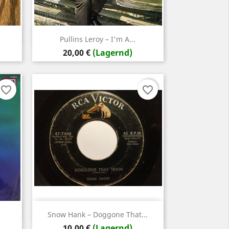
Vorschau

Pullins ‎Leroy – I'm A...
Preis
20,00 €
(Lagernd)
favorite_border
favorite_border
Vorschau

Snow Hank ‎– Doggone That...
Preis
10,00 €
(Lagernd)