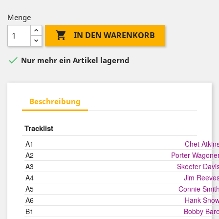
Menge

IN DEN WARENKORB

Nur mehr ein Artikel lagernd
Beschreibung
Tracklist
A1
Chet Atkin
A2
Porter Wagone
A3
Skeeter Davi
A4
Jim Reeve
A5
Connie Smit
A6
Hank Sno
B1
Bobby Bar