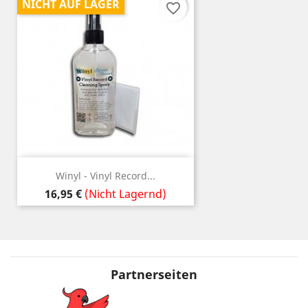
NICHT AUF LAGER
favorite_border
Winyl - Vinyl Record...
Preis
16,95 €
(Nicht Lagernd)
Partnerseiten