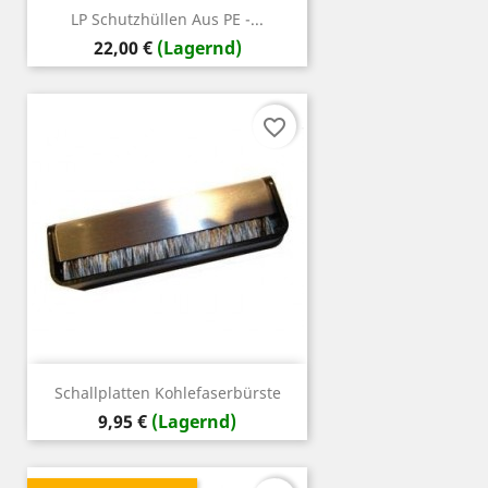
LP Schutzhüllen Aus PE -...
Preis
22,00 €
(Lagernd)
favorite_border
Schallplatten Kohlefaserbürste
Preis
9,95 €
(Lagernd)