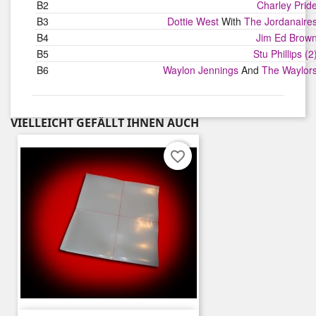
B2
Charley Prid
B3
Dottie West
With
The Jordanaire
B4
Jim Ed Brow
B5
Stu Phillips (2
B6
Waylon Jennings
And
The Waylor
VIELLEICHT GEFÄLLT IHNEN AUCH
favorite_border