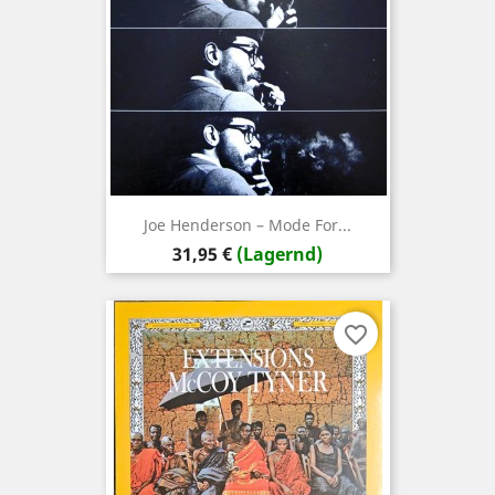
Joe Henderson – Mode For...
Preis
31,95 €
(Lagernd)
favorite_border