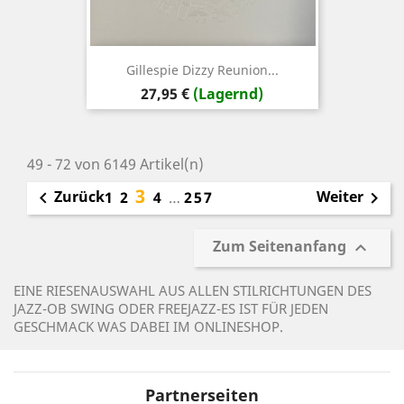
Gillespie Dizzy Reunion...
Preis
27,95 €
(Lagernd)
49 - 72 von 6149 Artikel(n)
3
Zurück
Weiter

1
2
4
…
257

Zum Seitenanfang

EINE RIESENAUSWAHL AUS ALLEN STILRICHTUNGEN DES
JAZZ-OB SWING ODER FREEJAZZ-ES IST FÜR JEDEN
GESCHMACK WAS DABEI IM ONLINESHOP.
Partnerseiten