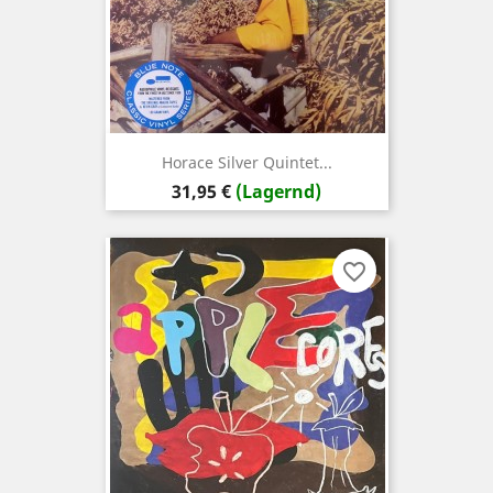
Horace Silver Quintet...
Preis
31,95 €
(Lagernd)
favorite_border