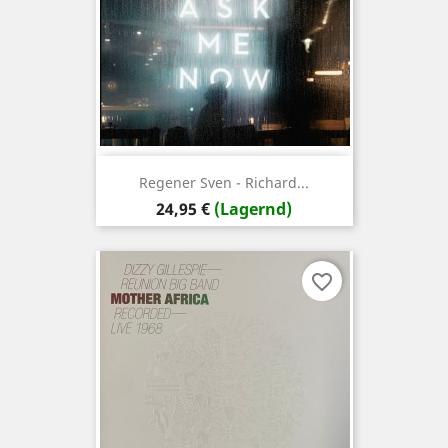
Regener Sven - Richard...
Preis
24,95 €
(Lagernd)
favorite_border