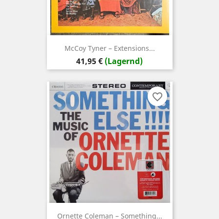
McCoy Tyner – Extensions...
Preis
41,95 €
(Lagernd)
favorite_border
Ornette Coleman – Something...