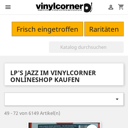
shopping_cart


Frisch eingetroffen
Raritäten
LP'S JAZZ IM VINYLCORNER
ONLINESHOP KAUFEN

49 - 72 von 6149 Artikel(n)