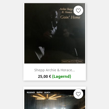
favorite_border
Shepp Archie & Horace...
Preis
25,00 €
(Lagernd)
favorite_border