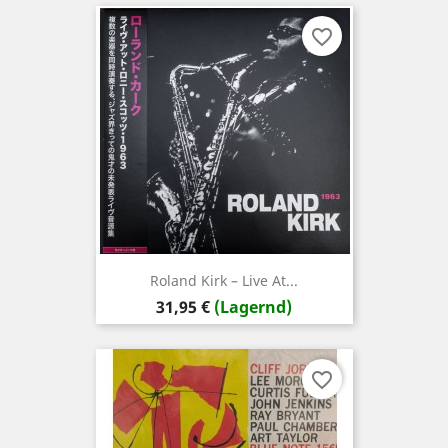
favorite_border
Roland Kirk – Live At...
Preis
31,95 €
(Lagernd)
favorite_border