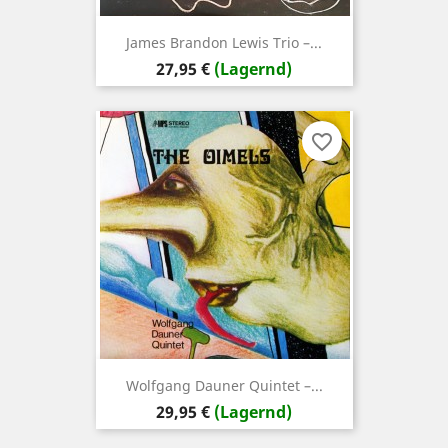
James Brandon Lewis Trio –...
Preis
27,95 €
(Lagernd)
favorite_border
Wolfgang Dauner Quintet ‎–...
Preis
29,95 €
(Lagernd)