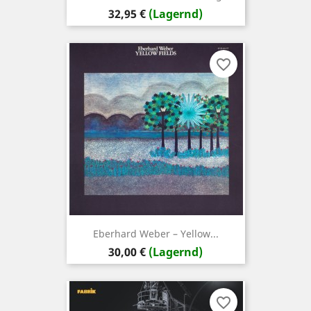
Preis
32,95 €
(Lagernd)
favorite_border
Eberhard Weber – Yellow...
Preis
30,00 €
(Lagernd)
favorite_border