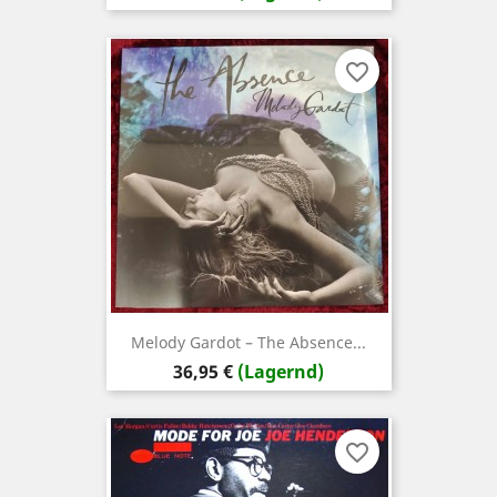
favorite_border
Melody Gardot – The Absence...
Preis
36,95 €
(Lagernd)
favorite_border