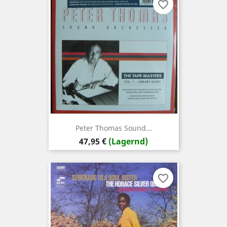
favorite_border
Peter Thomas Sound...
Preis
47,95 €
(Lagernd)
favorite_border