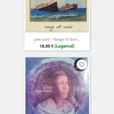
Juke Joint – Rouge Et Noir...
Preis
18,00 €
(Lagernd)
favorite_border