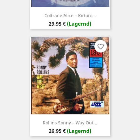
Coltrane Alice – Kirtan:...
Preis
29,95 €
(Lagernd)
favorite_border
Rollins ‎Sonny – Way Out...
Preis
26,95 €
(Lagernd)