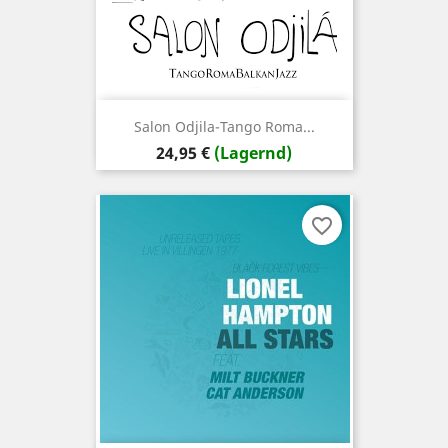
Salon Odjila-Tango Roma...
Preis
24,95 €
(Lagernd)
favorite_border