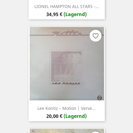
LIONEL HAMPTON ALL STARS -...
Preis
34,95 €
(Lagernd)
favorite_border
Lee Konitz – Motion | Verve...
Preis
20,00 €
(Lagernd)