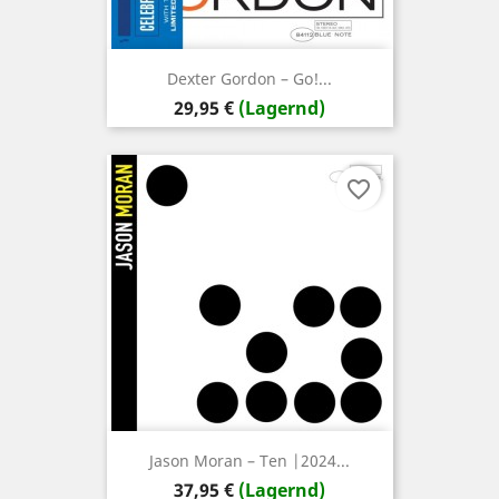
Dexter Gordon – Go!...
Preis
29,95 €
(Lagernd)
favorite_border
Jason Moran – Ten |2024...
Preis
37,95 €
(Lagernd)