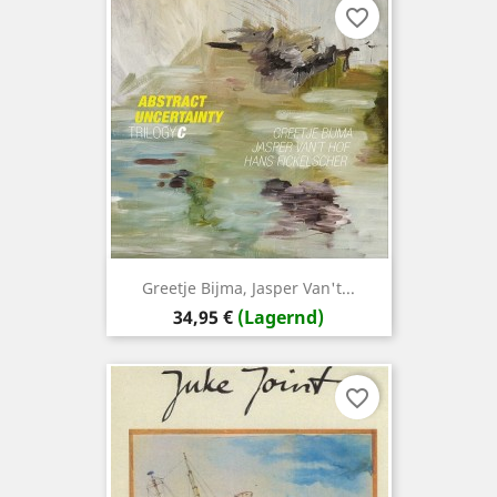
favorite_border
Greetje Bijma, Jasper Van't...
Preis
34,95 €
(Lagernd)
favorite_border