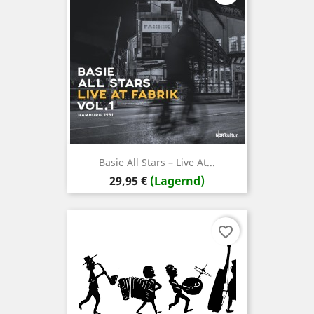
Basie All Stars – Live At...
Preis
29,95 €
(Lagernd)
favorite_border