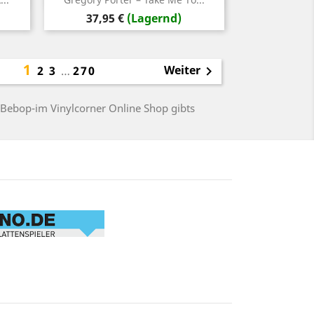
Preis
37,95 €
(Lagernd)
1
Weiter
2
3
…
270

 Bebop-im Vinylcorner Online Shop gibts