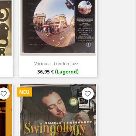
Vorschau

Various – London Jazz...
Preis
36,95 €
(Lagernd)
NEU
favorite_border
favorite_border