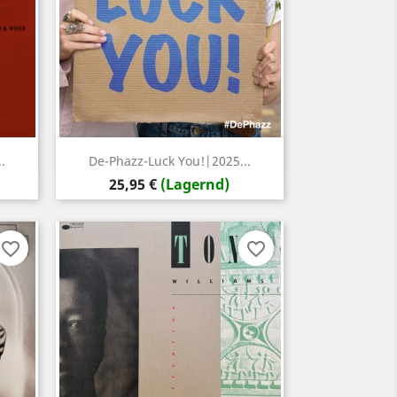
Vorschau

.
De-Phazz-Luck You!|2025...
Preis
25,95 €
(Lagernd)
favorite_border
favorite_border