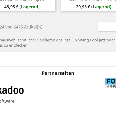
Preis
Preis
45,95 €
(Lagernd)
29,95 €
(Lagernd)
 24 von 6475 Artikel(n)
nauswahl sämtlicher Spielarten des Jazz-Ob Swing,Cool Jazz oder
es zu entdecken.
Partnerseiten
oftware