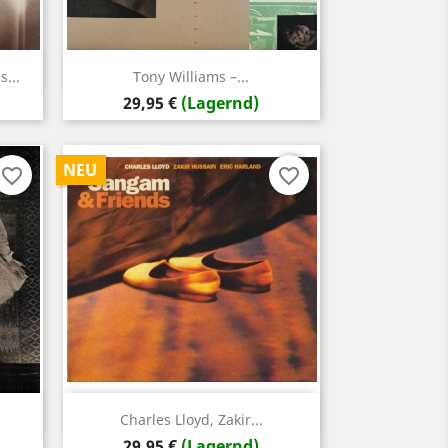
Vorschau

...
Tony Williams –...
Preis
29,95 €
(Lagernd)
NEU
favorite_border
favorite_border
Vorschau

Charles Lloyd, Zakir...
Preis
29,95 €
(Lagernd)