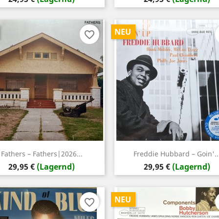
NEU
favorite_border
Vorschau
Vorschau


Fathers – Fathers|2026...
Freddie Hubbard – Goin'..
Preis
Preis
29,95 €
(Lagernd)
29,95 €
(Lagernd)
NEU
favorite_border