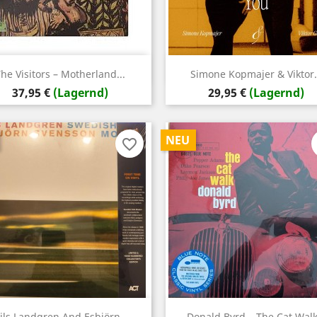
Vorschau
Vorschau


he Visitors – Motherland...
Simone Kopmajer & Viktor.
Preis
Preis
37,95 €
(Lagernd)
29,95 €
(Lagernd)
NEU
favorite_border
Vorschau
Vorschau


ils Landgren And Esbjörn...
Donald Byrd – The Cat Walk.