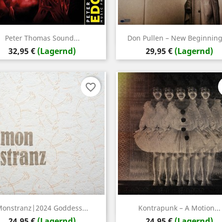
Vorschau
Vorschau


Peter Thomas Sound...
Don Pullen – New Beginnings
Preis
Preis
32,95 €
(Lagernd)
29,95 €
(Lagernd)
favorite_border
Vorschau
Vorschau


onstranz|2024 Goddess...
Kontrapunk – A Motion...
Preis
Preis
24,95 €
(Lagernd)
24,95 €
(Lagernd)