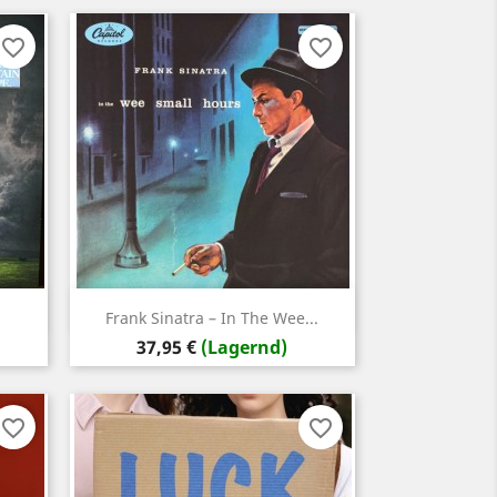
favorite_border
favorite_border
Vorschau

Frank Sinatra – In The Wee...
Preis
37,95 €
(Lagernd)
favorite_border
favorite_border