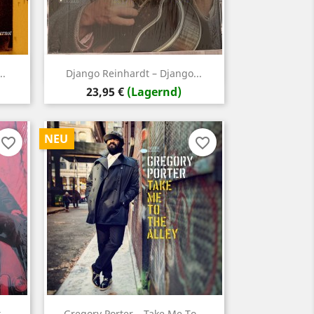
Vorschau

..
Django Reinhardt – Django...
Preis
23,95 €
(Lagernd)
NEU
favorite_border
favorite_border
Vorschau

..
Gregory Porter – Take Me To...