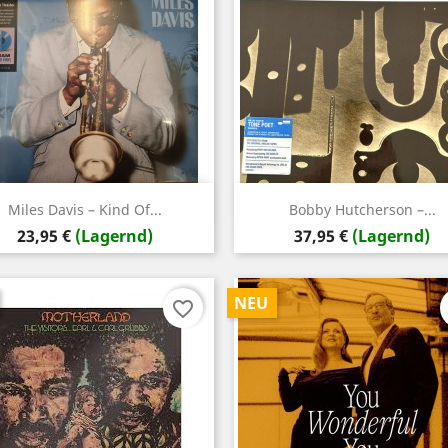
Vorschau
Vorschau


Miles Davis – Kind Of...
Bobby Hutcherson –...
Preis
Preis
23,95 €
(Lagernd)
37,95 €
(Lagernd)
NEU
favorite_border