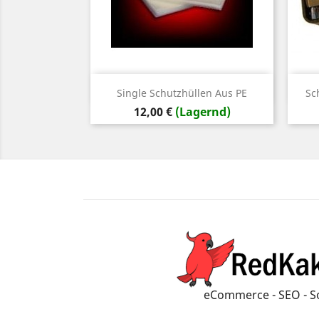
Vorschau

Single Schutzhüllen Aus PE
Sc
Preis
12,00 €
(Lagernd)
eCommerce - SEO - S