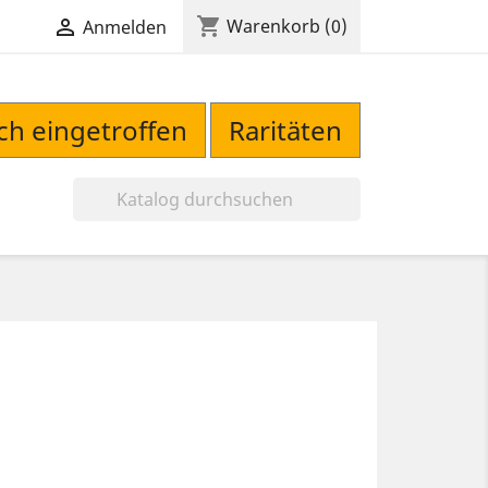
shopping_cart

Warenkorb
(0)
Anmelden
sch eingetroffen
Raritäten
