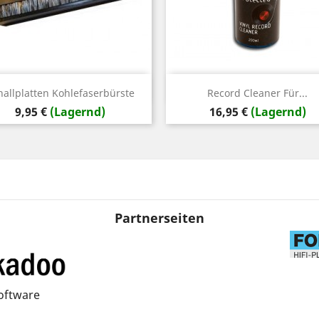
Vorschau
Vorschau


hallplatten Kohlefaserbürste
Record Cleaner Für...
Preis
Preis
9,95 €
(Lagernd)
16,95 €
(Lagernd)
Partnerseiten
oftware