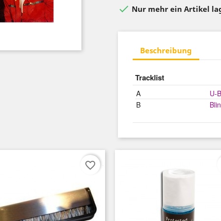

Nur mehr ein Artikel l
Beschreibung
Tracklist
A
U-
B
Bli
favorite_border