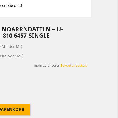
eren Sie uns!
E NOARRNDATTLN ‎– U-
 810 6457-SINGLE
(NM oder M-)
(NM oder M-)
mehr zu unserer
Bewertungsskala
 WARENKORB