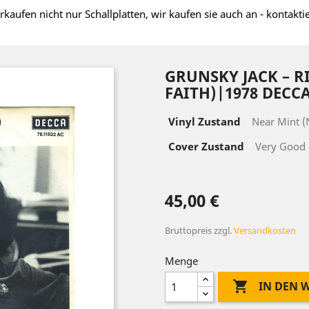
rkaufen nicht nur Schallplatten, wir kaufen sie auch an - kontakti
GRUNSKY JACK – RI
FAITH)|1978 DECCA 
Vinyl Zustand
Near Mint 
Cover Zustand
Very Good 
45,00 €
Bruttopreis
zzgl.
Versandkosten
Menge

IN DEN