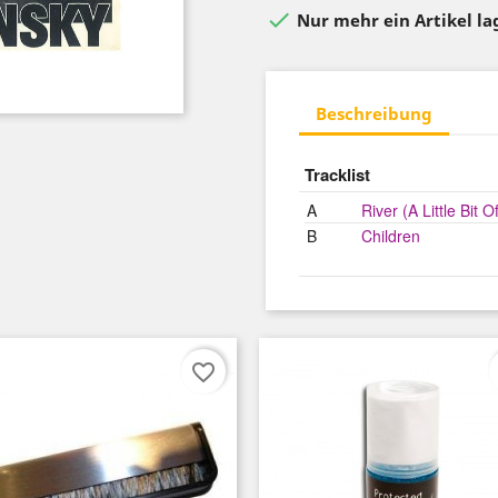

Nur mehr ein Artikel l
Beschreibung
Tracklist
A
River (A Little Bit O
B
Children
favorite_border