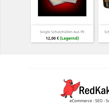
Vorschau

Single Schutzhüllen Aus PE
Sc
Preis
12,00 €
(Lagernd)
eCommerce - SEO - S