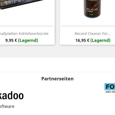
Vorschau
Vorschau


hallplatten Kohlefaserbürste
Record Cleaner Für...
Preis
Preis
9,95 €
(Lagernd)
16,95 €
(Lagernd)
Partnerseiten
oftware