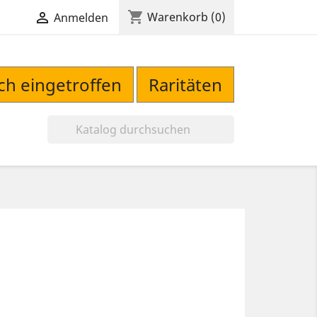
shopping_cart

Warenkorb
(0)
Anmelden
sch eingetroffen
Raritäten
