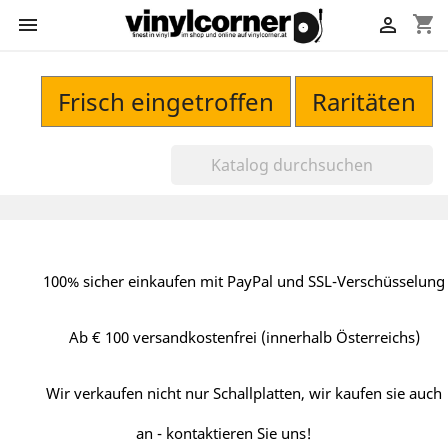
shopping_cart


Frisch eingetroffen
Raritäten
100% sicher einkaufen mit PayPal und SSL-Verschüsselung
Ab € 100 versandkostenfrei (innerhalb Österreichs)
Wir verkaufen nicht nur Schallplatten, wir kaufen sie auch
an - kontaktieren Sie uns!