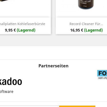
Vorschau
Vorschau


hallplatten Kohlefaserbürste
Record Cleaner Für...
Preis
Preis
9,95 €
(Lagernd)
16,95 €
(Lagernd)
Partnerseiten
oftware