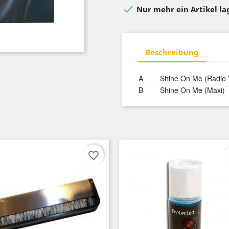

Nur mehr ein Artikel l
Beschreibung
A
Shine On Me (Radio 
B
Shine On Me (Maxi)
favorite_border