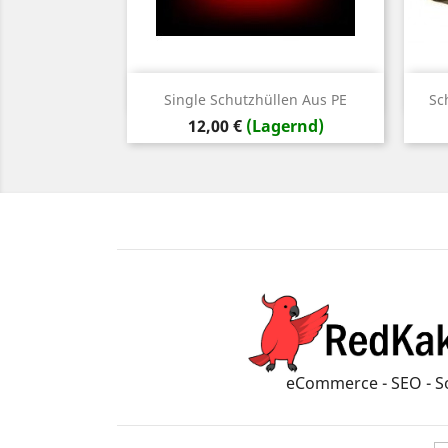
Vorschau

Single Schutzhüllen Aus PE
Sc
Preis
12,00 €
(Lagernd)
eCommerce - SEO - S