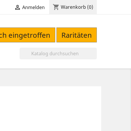
shopping_cart

Warenkorb
(0)
Anmelden
sch eingetroffen
Raritäten
