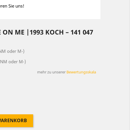
eren Sie uns!
 ON ME |1993 KOCH – 141 047
(NM oder M-)
(NM oder M-)
mehr zu unserer
Bewertungsskala
 WARENKORB