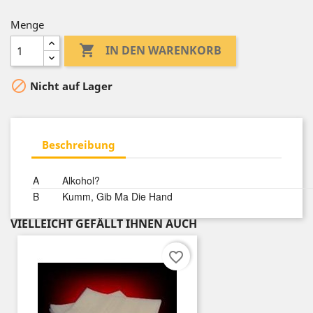
Menge

IN DEN WARENKORB

Nicht auf Lager
Beschreibung
A
Alkohol?
B
Kumm, Gib Ma Die Hand
VIELLEICHT GEFÄLLT IHNEN AUCH
favorite_border