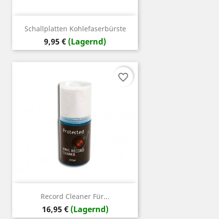
Schallplatten Kohlefaserbürste
Preis
9,95 €
(Lagernd)
favorite_border
Record Cleaner Für...
Preis
16,95 €
(Lagernd)