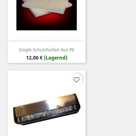
Single Schutzhüllen Aus PE
Preis
12,00 €
(Lagernd)
favorite_border