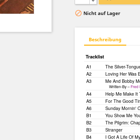

Nicht auf Lager
Beschreibung
Tracklist
A1
The Silver-Tongu
A2
Loving Her Was Ea
A3
Me And Bobby 
Written-By –
Fred 
A4
Help Me Make It 
A5
For The Good Ti
A6
Sunday Mornin' 
B1
You Show Me Your
B2
The Pilgrim: Cha
B3
Stranger
B4
I Got A Life Of 