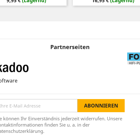
Preis
Preis
9,95 €
(Lagernd)
16,95 €
(Lagernd)
Partnerseiten
oftware
e können Ihr Einverständnis jederzeit widerrufen. Unsere
ntaktinformationen finden Sie u. a. in der
atenschutzerklärung.