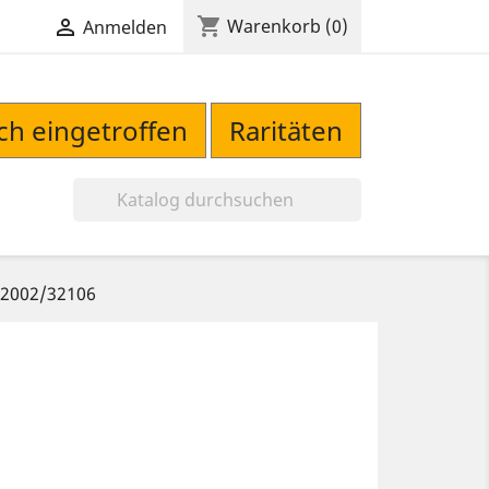
shopping_cart

Warenkorb
(0)
Anmelden
sch eingetroffen
Raritäten

 82002/32106