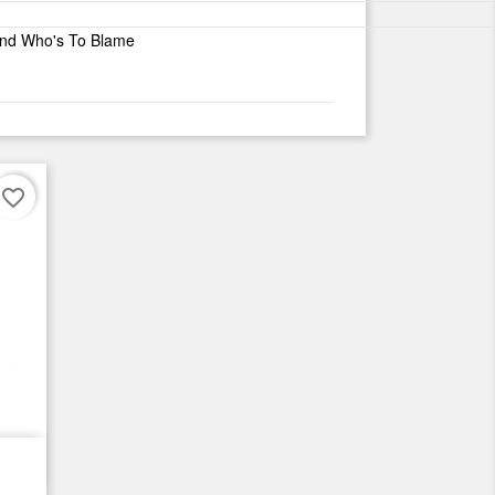
And Who's To Blame
favorite_border