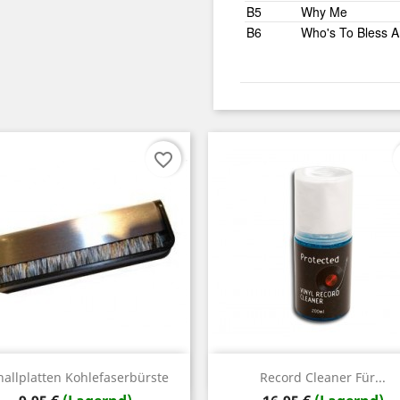
B5
Why Me
B6
Who's To Bless 
favorite_border
Vorschau
Vorschau


hallplatten Kohlefaserbürste
Record Cleaner Für...