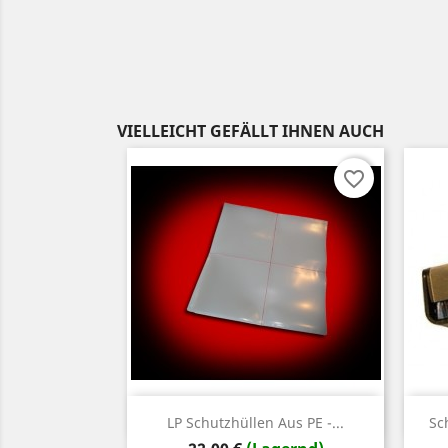
VIELLEICHT GEFÄLLT IHNEN AUCH
favorite_border
Vorschau

LP Schutzhüllen Aus PE -...
Sc