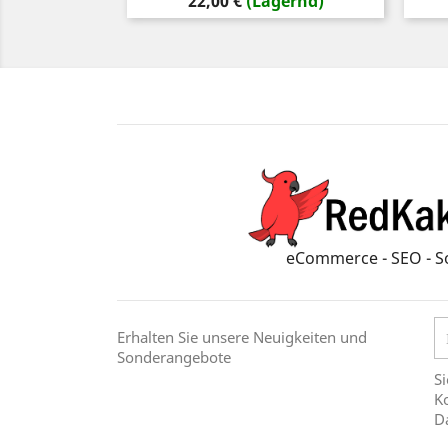
Preis
22,00 €
(Lagernd)
eCommerce - SEO - S
Erhalten Sie unsere Neuigkeiten und
Sonderangebote
Si
Ko
D