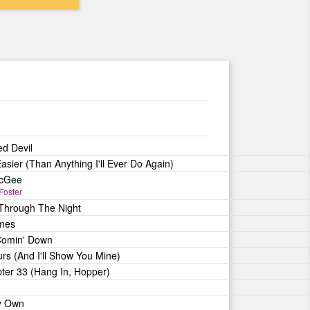
ed Devil
sier (Than Anything I'll Ever Do Again)
McGee
Foster
Through The Night
mes
Comin' Down
s (And I'll Show You Mine)
pter 33 (Hang In, Hopper)
My Own