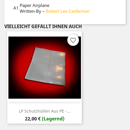
Paper Airplane
A1
Written-By
–
Robert Lee Castleman
VIELLEICHT GEFÄLLT IHNEN AUCH
favorite_border
LP Schutzhüllen Aus PE -...
Preis
22,00 €
(Lagernd)