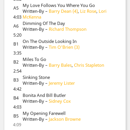
My Love Follows You Where You Go
A5
Written-By
–
Barry Dean (4)
,
Liz Rose
,
Lori
4:03
McKenna
Dimming Of The Day
A6
Written-By
–
Richard Thompson
5:20
On The Outside Looking In
B1
Written-By
–
Tim O'Brien (3)
3:35
Miles To Go
B2
Written-By
–
Barry Bales
,
Chris Stapleton
2:54
Sinking Stone
B3
Written-By
–
Jeremy Lister
4:42
Bonita And Bill Butler
B4
Written-By
–
Sidney Cox
4:03
My Opening Farewell
B5
Written-By
–
Jackson Browne
4:09