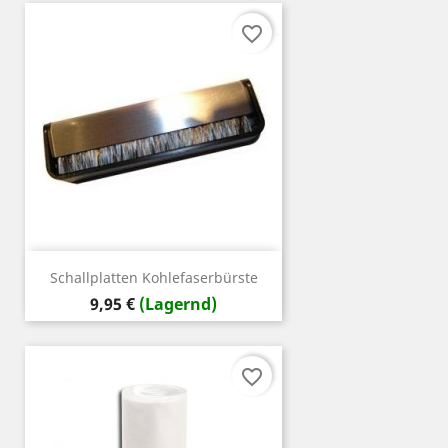
favorite_border
Schallplatten Kohlefaserbürste
Preis
9,95 €
(Lagernd)
favorite_border