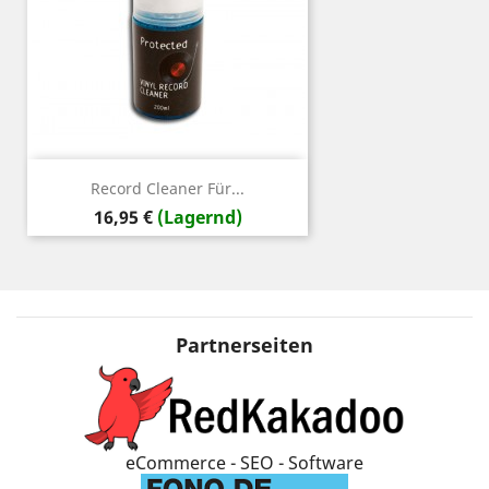
Record Cleaner Für...
Preis
16,95 €
(Lagernd)
Partnerseiten
eCommerce - SEO - Software