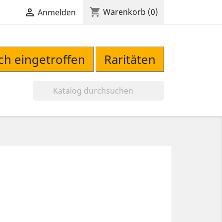
shopping_cart

Warenkorb
(0)
Anmelden
sch eingetroffen
Raritäten
