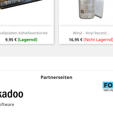
Vorschau
Vorschau


hallplatten Kohlefaserbürste
Winyl - Vinyl Record...
Preis
Preis
9,95 €
(Lagernd)
16,95 €
(Nicht Lagernd
Partnerseiten
oftware