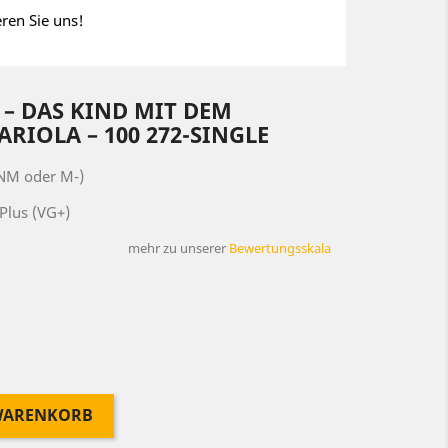
eren Sie uns!
‎– DAS KIND MIT DEM
IOLA ‎– 100 272-SINGLE
(NM oder M-)
Plus (VG+)
mehr zu unserer
Bewertungsskala
 WARENKORB