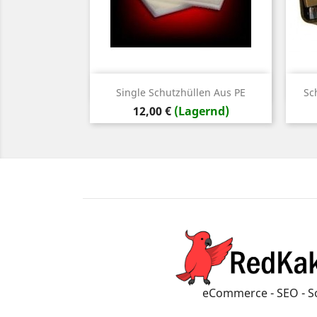
Vorschau

Single Schutzhüllen Aus PE
Sc
Preis
12,00 €
(Lagernd)
eCommerce - SEO - S