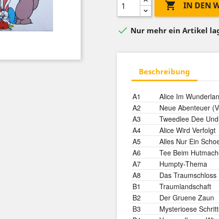

IN DEN

Nur mehr ein Artikel l
Beschreibung
Position
Title/Credits
Dura
A1
Alice Im Wunderlan
A2
Neue Abenteuer (V
A3
Tweedlee Dee Und
A4
Alice Wird Verfolgt
A5
Alles Nur Ein Sch
A6
Tee Beim Hutmach
A7
Humpty-Thema
A8
Das Traumschloss
B1
Traumlandschaft
B2
Der Gruene Zaun
B3
Mysterioese Schrit