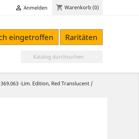
shopping_cart

Warenkorb
(0)
Anmelden
sch eingetroffen
Raritäten

369.063 -Lim. Edition, Red Translucent /