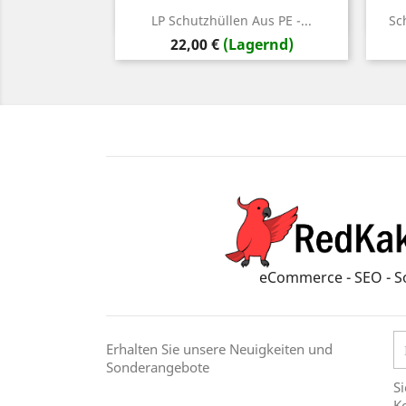
Vorschau

LP Schutzhüllen Aus PE -...
Sc
Preis
22,00 €
(Lagernd)
eCommerce - SEO - S
Erhalten Sie unsere Neuigkeiten und
Sonderangebote
Si
Ko