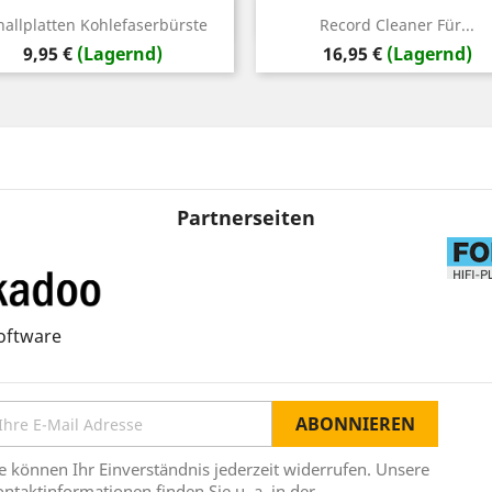
Vorschau
Vorschau


hallplatten Kohlefaserbürste
Record Cleaner Für...
Preis
Preis
9,95 €
(Lagernd)
16,95 €
(Lagernd)
Partnerseiten
oftware
e können Ihr Einverständnis jederzeit widerrufen. Unsere
ntaktinformationen finden Sie u. a. in der