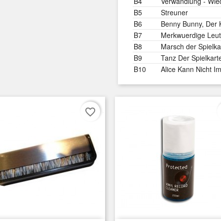
B4
Verwandlung - Wie
B5
Streuner
B6
Benny Bunny, Der 
B7
Merkwuerdige Leut
B8
Marsch der Spielka
B9
Tanz Der Spielkart
B10
Alice Kann Nicht I
favorite_border