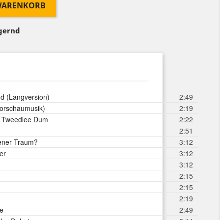
 WARENKORB
agernd
tion
d (Langversion)
2:49
orschaumusik)
2:19
 Tweedlee Dum
2:22
2:51
oener Traum?
3:12
er
3:12
3:12
2:15
2:15
2:19
te
2:49