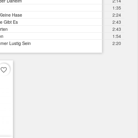
der Daheim
2:14
1:35
Kleine Hase
2:24
e Gibt Es
2:43
rten
2:43
en
1:54
mmer Lustig Sein
2:20
favorite_border