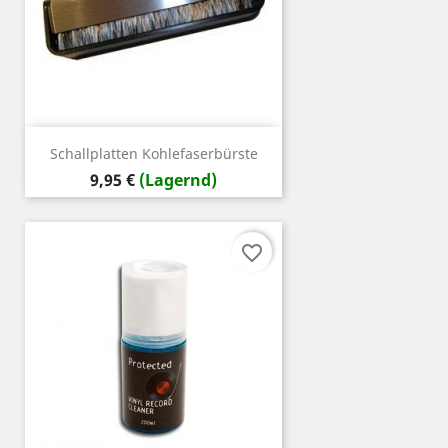
Schallplatten Kohlefaserbürste
Preis
9,95 €
(Lagernd)
favorite_border