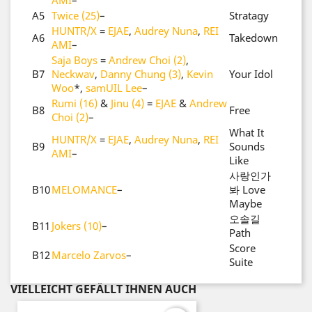
AMI
–
A5
Twice (25)
–
Stratagy
HUNTR/X
=
EJAE
,
Audrey Nuna
,
REI
A6
Takedown
AMI
–
Saja Boys
=
Andrew Choi (2)
,
B7
Neckwav
,
Danny Chung (3)
,
Kevin
Your Idol
Woo
*
,
samUIL Lee
–
Rumi (16)
&
Jinu (4)
=
EJAE
&
Andrew
B8
Free
Choi (2)
–
What It
HUNTR/X
=
EJAE
,
Audrey Nuna
,
REI
B9
Sounds
AMI
–
Like
사랑인가
B10
MELOMANCE
–
봐 Love
Maybe
오솔길
B11
Jokers (10)
–
Path
Score
B12
Marcelo Zarvos
–
Suite
VIELLEICHT GEFÄLLT IHNEN AUCH