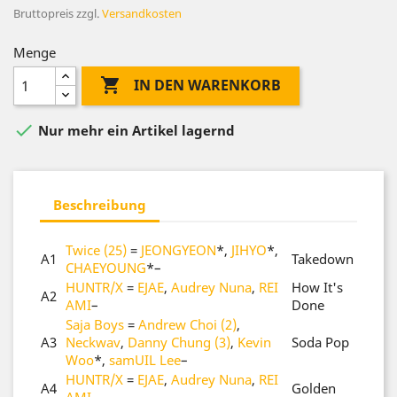
Bruttopreis
zzgl.
Versandkosten
Menge

IN DEN WARENKORB

Nur mehr ein Artikel lagernd
Beschreibung
Twice (25)
=
JEONGYEON
*
,
JIHYO
*
,
A1
Takedown
CHAEYOUNG
*
–
HUNTR/X
=
EJAE
,
Audrey Nuna
,
REI
How It's
A2
AMI
–
Done
Saja Boys
=
Andrew Choi (2)
,
A3
Neckwav
,
Danny Chung (3)
,
Kevin
Soda Pop
Woo
*
,
samUIL Lee
–
HUNTR/X
=
EJAE
,
Audrey Nuna
,
REI
A4
Golden