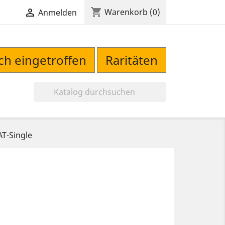
shopping_cart

Warenkorb
(0)
Anmelden
sch eingetroffen
Raritäten

AT-Single