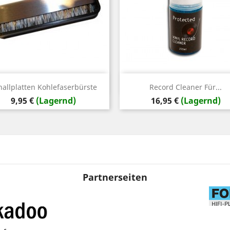
Vorschau
Vorschau


hallplatten Kohlefaserbürste
Record Cleaner Für...
Preis
Preis
9,95 €
(Lagernd)
16,95 €
(Lagernd)
Partnerseiten