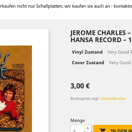
rkaufen nicht nur Schallplatten, wir kaufen sie auch an - kontakti
JEROME CHARLES ‎
HANSA RECORD ‎– 1
Vinyl Zustand
Very Good P
Cover Zustand
Very Good 
3,00 €
Bruttopreis
zzgl.
Versandkosten
Menge

IN DEN