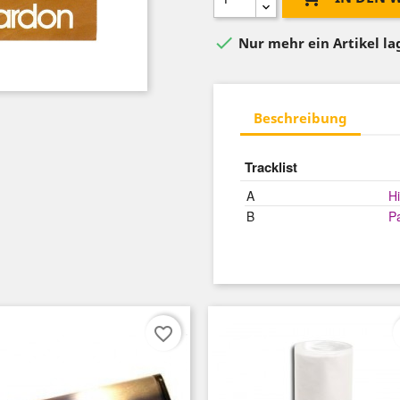

Nur mehr ein Artikel l
Beschreibung
Tracklist
A
H
B
P
favorite_border