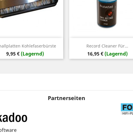
Vorschau
Vorschau


hallplatten Kohlefaserbürste
Record Cleaner Für...
Preis
Preis
9,95 €
(Lagernd)
16,95 €
(Lagernd)
Partnerseiten
oftware