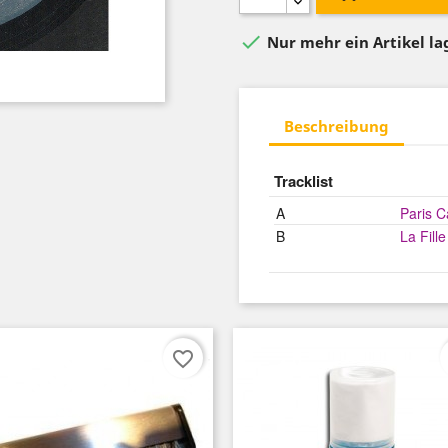

Nur mehr ein Artikel l
Beschreibung
Tracklist
A
Paris C
B
La Fill
favorite_border