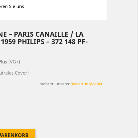
eren Sie uns!
E – PARIS CANAILLE / LA
959 PHILIPS ‎– 372 148 PF-
lus (VG+)
utrales Cover)
mehr zu unserer
Bewertungsskala
 WARENKORB