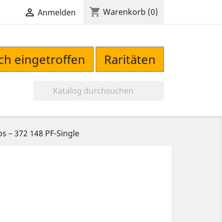
shopping_cart

Warenkorb
(0)
Anmelden
sch eingetroffen
Raritäten

ps ‎– 372 148 PF-Single