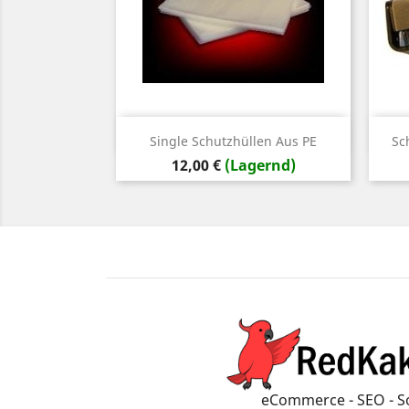
Vorschau

Single Schutzhüllen Aus PE
Sc
Preis
12,00 €
(Lagernd)
eCommerce - SEO - S