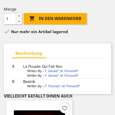
Menge

IN DEN WARENKORB

Nur mehr ein Artikel lagernd
Beschreibung
A
La Poupée Qui Fait Non
Written-By –
F. Gerald
*
,
M. Polnareff
*
Written-By –
F. Gerald
*
,
M. Polnareff
*
B
Beatnik
Written-By –
F. Thomas
*
,
M. Polnareff
*
VIELLEICHT GEFÄLLT IHNEN AUCH
favorite_border