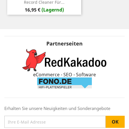
Record Cleaner Für...
Preis
16,95 €
(Lagernd)
Partnerseiten
eCommerce - SEO - Software
Erhalten Sie unsere Neuigkeiten und Sonderangebote