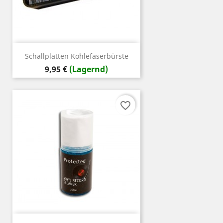
Schallplatten Kohlefaserbürste
Preis
9,95 €
(Lagernd)
favorite_border