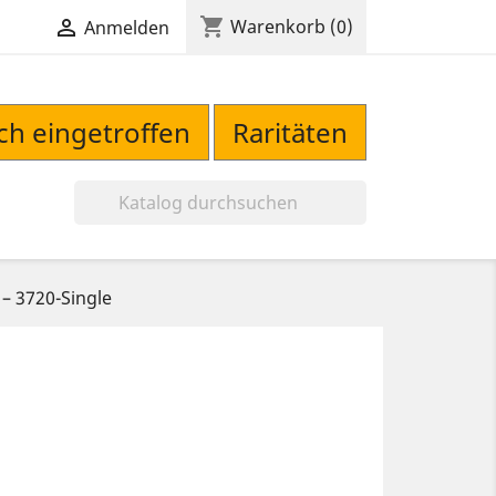
shopping_cart

Warenkorb
(0)
Anmelden
sch eingetroffen
Raritäten

‎– 3720-Single