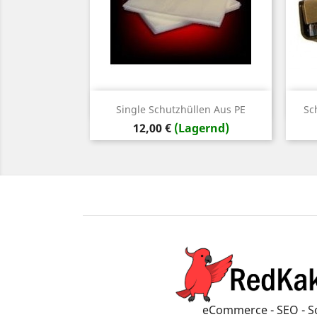
Vorschau

Single Schutzhüllen Aus PE
Sc
Preis
12,00 €
(Lagernd)
eCommerce - SEO - S