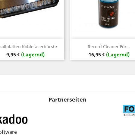
Vorschau
Vorschau


hallplatten Kohlefaserbürste
Record Cleaner Für...
Preis
Preis
9,95 €
(Lagernd)
16,95 €
(Lagernd)
Partnerseiten
oftware