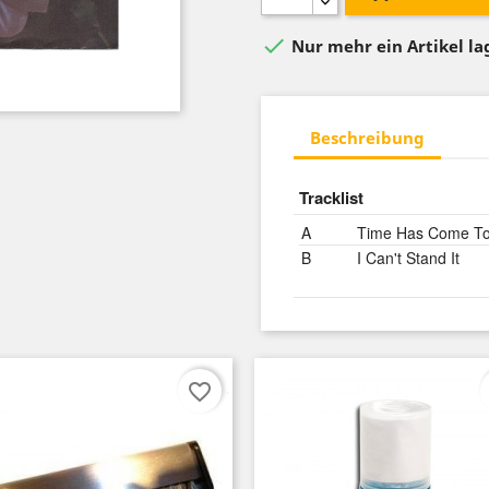

Nur mehr ein Artikel l
Beschreibung
Tracklist
A
Time Has Come T
B
I Can't Stand It
favorite_border