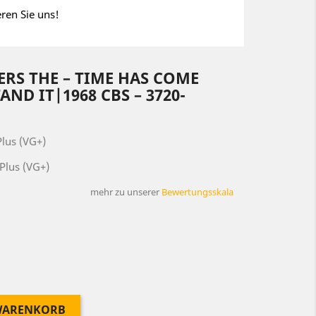
eren Sie uns!
S ‎THE – TIME HAS COME
AND IT|1968 CBS ‎– 3720-
lus (VG+)
Plus (VG+)
mehr zu unserer
Bewertungsskala
 WARENKORB