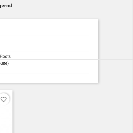
agernd
 Roots
uite)
favorite_border