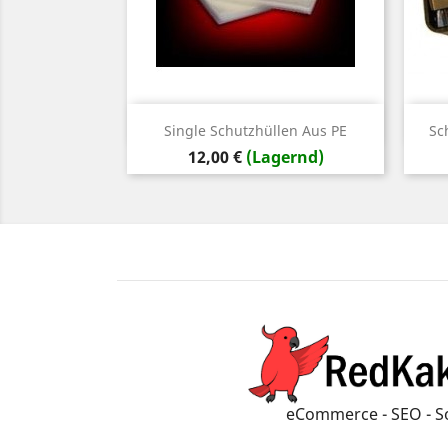
Vorschau

Single Schutzhüllen Aus PE
Sc
Preis
12,00 €
(Lagernd)
eCommerce - SEO - S