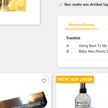

Nur mehr ein Artikel l
Beschreibung
Tracklist
A
Going Back To My
B
Baba Awa (Roots S
NICHT AUF LAGER
favorite_border