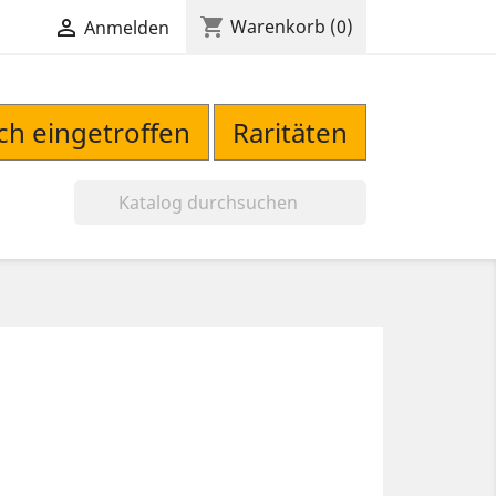
shopping_cart

Warenkorb
(0)
Anmelden
sch eingetroffen
Raritäten
