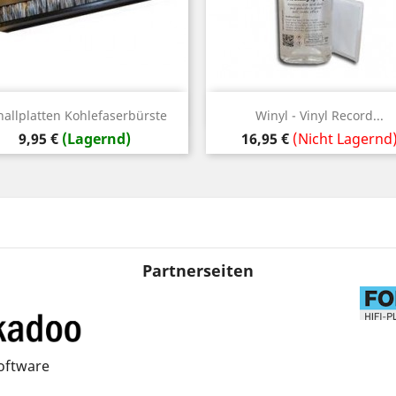
Vorschau
Vorschau


hallplatten Kohlefaserbürste
Winyl - Vinyl Record...
Preis
Preis
9,95 €
(Lagernd)
16,95 €
(Nicht Lagernd
Partnerseiten
oftware