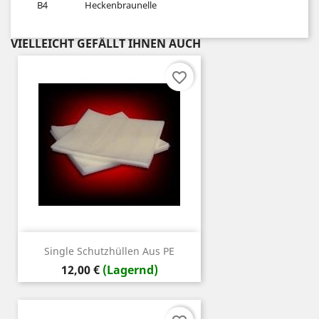
B4
Heckenbraunelle
VIELLEICHT GEFÄLLT IHNEN AUCH
favorite_border
Single Schutzhüllen Aus PE
Preis
12,00 €
(Lagernd)