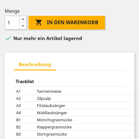
Menge

IN DEN WARENKORB

Nur mehr ein Artikel lagernd
Beschreibung
Tracklist
A1
Tannenmeise
A2
Zilpzalp
A3
Fitislaubsänger
A4
Waldlaubsänger
B1
Mönchsgrasmücke
B2
Klappergrasmücke
B3
Dorngrasmücke