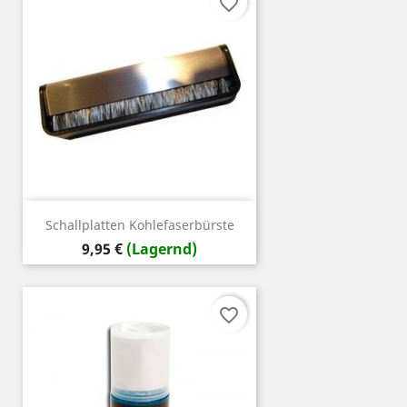
favorite_border
Schallplatten Kohlefaserbürste
Preis
9,95 €
(Lagernd)
favorite_border