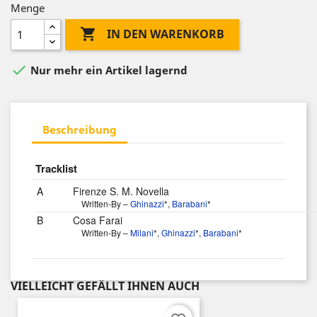
Menge

IN DEN WARENKORB

Nur mehr ein Artikel lagernd
Beschreibung
Tracklist
A
Firenze S. M. Novella
Written-By –
Ghinazzi
*,
Barabani
*
B
Cosa Farai
Written-By –
Milani
*,
Ghinazzi
*,
Barabani
*
VIELLEICHT GEFÄLLT IHNEN AUCH