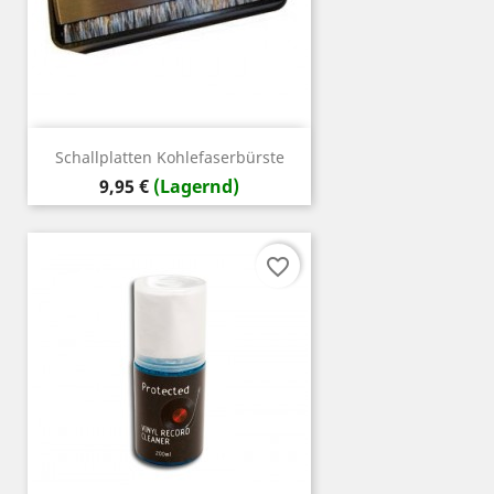
Schallplatten Kohlefaserbürste
Preis
9,95 €
(Lagernd)
favorite_border