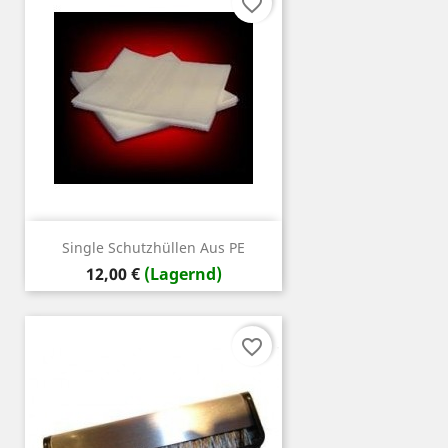
favorite_border
Single Schutzhüllen Aus PE
Preis
12,00 €
(Lagernd)
favorite_border