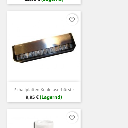
favorite_border
Schallplatten Kohlefaserbürste
Preis
9,95 €
(Lagernd)
favorite_border