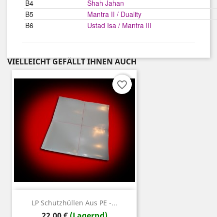
B4
Shah Jahan
B5
Mantra II / Duality
B6
Ustad Isa / Mantra III
VIELLEICHT GEFÄLLT IHNEN AUCH
favorite_border
LP Schutzhüllen Aus PE -...
Preis
22,00 €
(Lagernd)