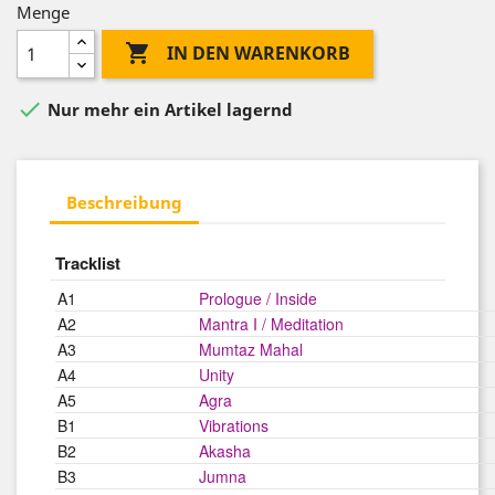
Menge

IN DEN WARENKORB

Nur mehr ein Artikel lagernd
Beschreibung
Tracklist
A1
Prologue / Inside
A2
Mantra I / Meditation
A3
Mumtaz Mahal
A4
Unity
A5
Agra
B1
Vibrations
B2
Akasha
B3
Jumna