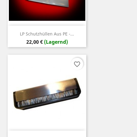
LP Schutzhüllen Aus PE -...
Preis
22,00 €
(Lagernd)
favorite_border