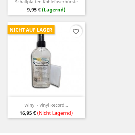
Schallplatten Kohlefaserbürste
Preis
9,95 €
(Lagernd)
NICHT AUF LAGER
favorite_border
Winyl - Vinyl Record...
Preis
16,95 €
(Nicht Lagernd)