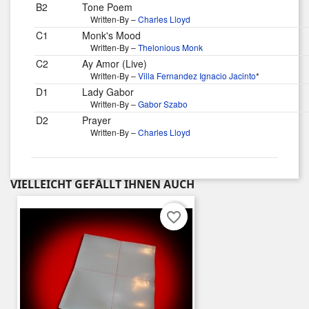
B2
Tone Poem
Written-By –
Charles Lloyd
C1
Monk's Mood
Written-By –
Thelonious Monk
C2
Ay Amor (Live)
Written-By –
Villa Fernandez Ignacio Jacinto
*
D1
Lady Gabor
Written-By –
Gabor Szabo
D2
Prayer
Written-By –
Charles Lloyd
VIELLEICHT GEFÄLLT IHNEN AUCH
favorite_border