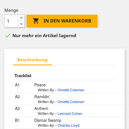
Menge

IN DEN WARENKORB

Nur mehr ein Artikel lagernd
Beschreibung
Tracklist
A1
Peace
Written-By –
Ornette Coleman
A2
Ramblin'
Written-By –
Ornette Coleman
A3
Anthem
Written-By –
Leonard Cohen
B1
Dismal Swamp
Written-By –
Charles Lloyd