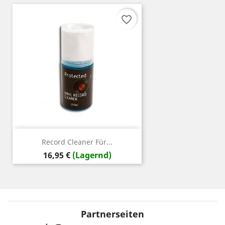
favorite_border
Record Cleaner Für...
Preis
16,95 €
(Lagernd)
Partnerseiten