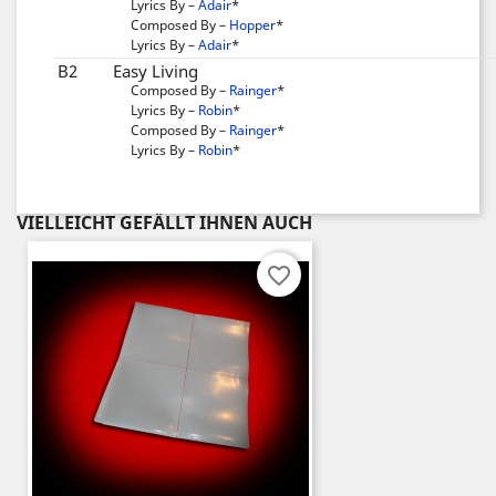
Lyrics By –
Adair
*
Composed By –
Hopper
*
Lyrics By –
Adair
*
B2
Easy Living
Composed By –
Rainger
*
Lyrics By –
Robin
*
Composed By –
Rainger
*
Lyrics By –
Robin
*
VIELLEICHT GEFÄLLT IHNEN AUCH
favorite_border