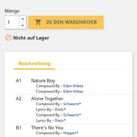
Menge

IN DEN WARENKORB

Nicht auf Lager
Beschreibung
A1
Nature Boy
Composed By –
Eden Ahbez
Composed By –
Eden Ahbez
A2
Alone Together
Composed By –
Schwartz
*
Lyrics By –
Dietz
*
Composed By –
Schwartz
*
Lyrics By –
Dietz
*
B1
There's No You
Composed By –
Hopper
*