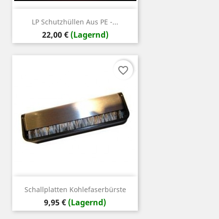
LP Schutzhüllen Aus PE -...
Preis
22,00 €
(Lagernd)
favorite_border
Schallplatten Kohlefaserbürste
Preis
9,95 €
(Lagernd)