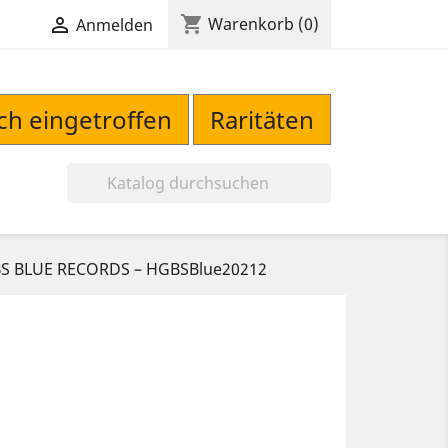
shopping_cart

Warenkorb
(0)
Anmelden
sch eingetroffen
Raritäten

 HGBS BLUE RECORDS ‎– HGBSBlue20212