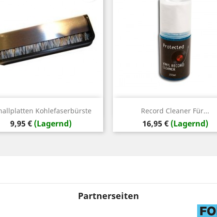
Vorschau
Vorschau


hallplatten Kohlefaserbürste
Record Cleaner Für...
Preis
Preis
9,95 €
(Lagernd)
16,95 €
(Lagernd)
Partnerseiten