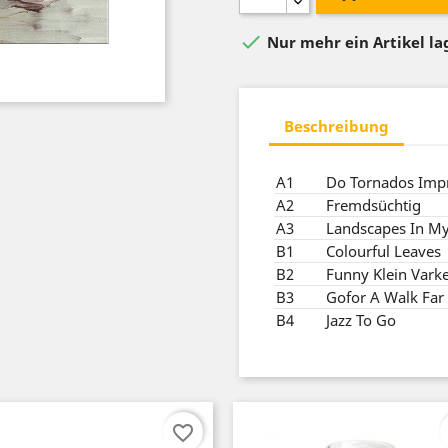

Nur mehr ein Artikel l
Beschreibung
A1
Do Tornados Imp
A2
Fremdsüchtig
A3
Landscapes In My
B1
Colourful Leaves
B2
Funny Klein Vark
B3
Gofor A Walk Far
B4
Jazz To Go
favorite_border