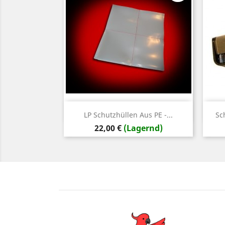
Vorschau

LP Schutzhüllen Aus PE -...
Sc
Preis
22,00 €
(Lagernd)