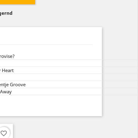
agernd
rovise?
 Heart
entje Groove
 Away
favorite_border