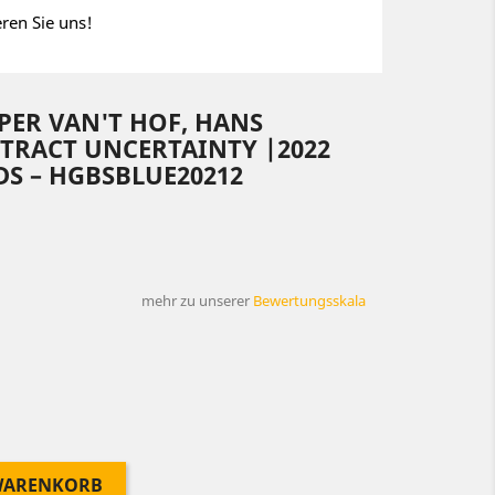
eren Sie uns!
SPER VAN'T HOF, HANS
BSTRACT UNCERTAINTY |2022
S ‎– HGBSBLUE20212
mehr zu unserer
Bewertungsskala
 WARENKORB