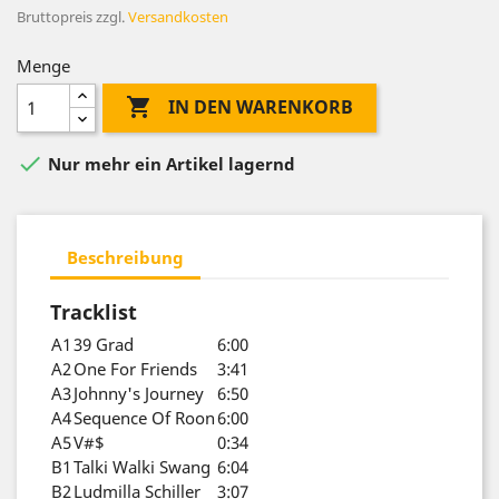
Bruttopreis
zzgl.
Versandkosten
Menge

IN DEN WARENKORB

Nur mehr ein Artikel lagernd
Beschreibung
Tracklist
A1
39 Grad
6:00
A2
One For Friends
3:41
A3
Johnny's Journey
6:50
A4
Sequence Of Roon
6:00
A5
V#$
0:34
B1
Talki Walki Swang
6:04
B2
Ludmilla Schiller
3:07