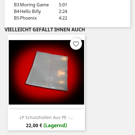
B3
Moring Game
5:01
B4
Hello Billy
2:24
B5
Phoenix
4:22
VIELLEICHT GEFÄLLT IHNEN AUCH
favorite_border
LP Schutzhüllen Aus PE -...
Preis
22,00 €
(Lagernd)