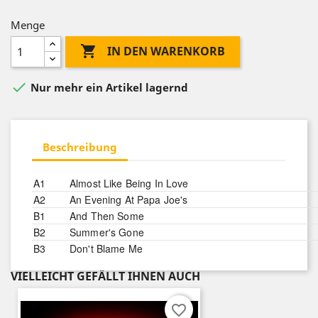
Menge

IN DEN WARENKORB

Nur mehr ein Artikel lagernd
Beschreibung
A1
Almost Like Being In Love
A2
An Evening At Papa Joe's
B1
And Then Some
B2
Summer's Gone
B3
Don't Blame Me
VIELLEICHT GEFÄLLT IHNEN AUCH
favorite_border