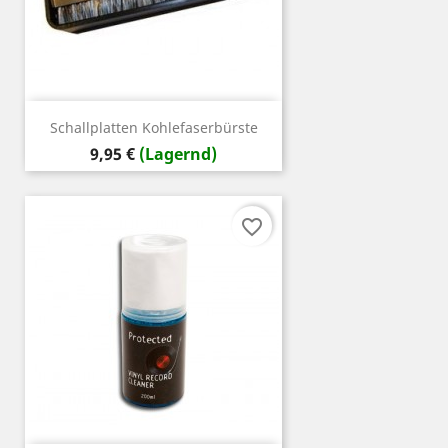
Schallplatten Kohlefaserbürste
Preis
9,95 €
(Lagernd)
favorite_border