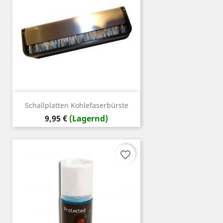
Schallplatten Kohlefaserbürste
Preis
9,95 €
(Lagernd)
favorite_border