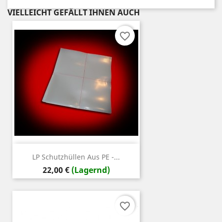
VIELLEICHT GEFÄLLT IHNEN AUCH
favorite_border
LP Schutzhüllen Aus PE -...
Preis
22,00 €
(Lagernd)
favorite_border