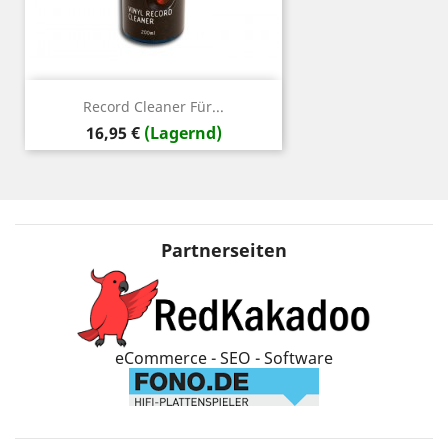
Record Cleaner Für...
Preis
16,95 €
(Lagernd)
Partnerseiten
eCommerce - SEO - Software