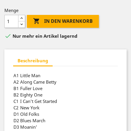
Menge

IN DEN WARENKORB

Nur mehr ein Artikel lagernd
Beschreibung
A1
Little Man
A2
Along Came Betty
B1
Fuller Love
B2
Eighty One
C1
I Can't Get Started
C2
New York
D1
Old Folks
D2
Blues March
D3
Moanin'