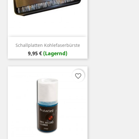
Schallplatten Kohlefaserbürste
Preis
9,95 €
(Lagernd)
favorite_border