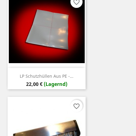
favorite_border
LP Schutzhüllen Aus PE -...
Preis
22,00 €
(Lagernd)
favorite_border