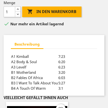
Menge

IN DEN WARENKORB

Nur mehr ein Artikel lagernd
Beschreibung
A1
Kimball
7:23
A2
Body & Soul
6:20
A3
Levelf
6:23
B1
Motherland
3:20
B2
Fables Of Africa
6:03
B3
I Want To Talk About You
5:27
B4
A Touch Of Warm
3:1
VIELLEICHT GEFÄLLT IHNEN AUCH