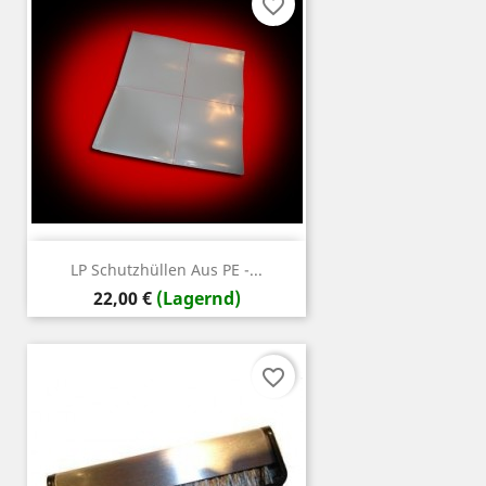
favorite_border
LP Schutzhüllen Aus PE -...
Preis
22,00 €
(Lagernd)
favorite_border