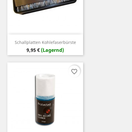
Schallplatten Kohlefaserbürste
Preis
9,95 €
(Lagernd)
favorite_border