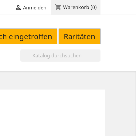
shopping_cart

Warenkorb
(0)
Anmelden
sch eingetroffen
Raritäten
