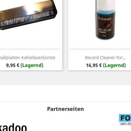
Vorschau
Vorschau


hallplatten Kohlefaserbürste
Record Cleaner Für...
Preis
Preis
9,95 €
(Lagernd)
16,95 €
(Lagernd)
Partnerseiten