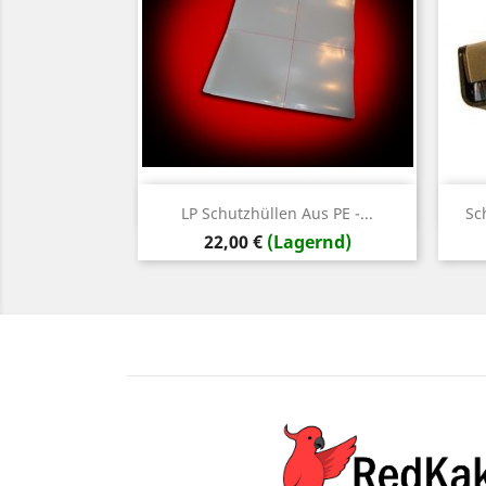
Vorschau

LP Schutzhüllen Aus PE -...
Sc
Preis
22,00 €
(Lagernd)