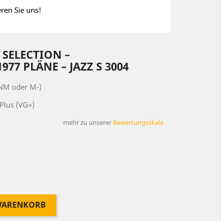
eren Sie uns!
 SELECTION –
77 PLÄNE – JAZZ S 3004
(NM oder M-)
Plus (VG+)
mehr zu unserer
Bewertungsskala
 WARENKORB