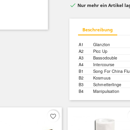

Nur mehr ein Artikel l
Beschreibung
A1
Glanzton
A2
Picc Up
A3
Bassodouble
A4
Intercourse
B1
Song For China Flu
B2
Kosmuus
B3
Schmetterlinge
B4
Manipulsation
favorite_border