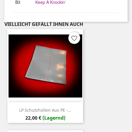
B3
Keep A Knockin'
VIELLEICHT GEFÄLLT IHNEN AUCH
favorite_border
LP Schutzhüllen Aus PE -...
Preis
22,00 €
(Lagernd)