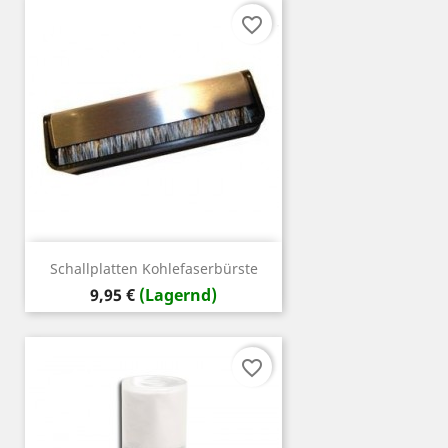
favorite_border
Schallplatten Kohlefaserbürste
Preis
9,95 €
(Lagernd)
favorite_border