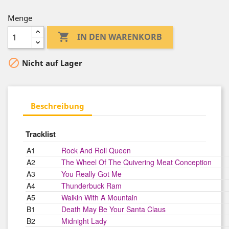
Menge

IN DEN WARENKORB

Nicht auf Lager
Beschreibung
Tracklist
A1
Rock And Roll Queen
A2
The Wheel Of The Quivering Meat Conception
A3
You Really Got Me
A4
Thunderbuck Ram
A5
Walkin With A Mountain
B1
Death May Be Your Santa Claus
B2
Midnight Lady