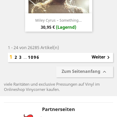
Miley Cyrus – Something...
Preis
30,95 €
(Lagernd)
1 - 24 von 26285 Artikel(n)
1
Weiter
2
3
…
1096

Zum Seitenanfang

viele Raritäten und exclusive Pressungen auf Vinyl im
Onlineshop Vinycorner kaufen.
Partnerseiten