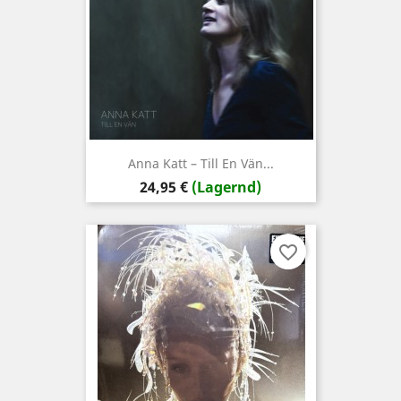
Anna Katt – Till En Vän...
Preis
24,95 €
(Lagernd)
favorite_border