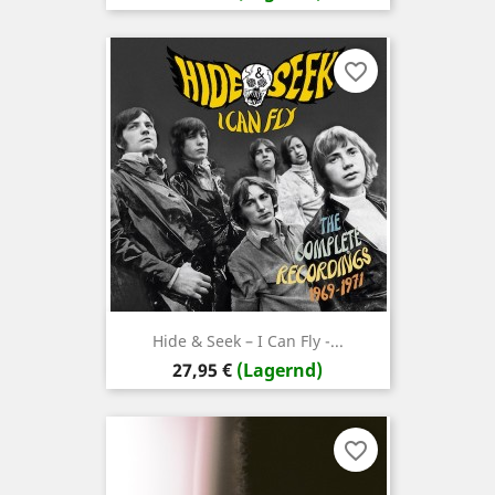
favorite_border
Hide & Seek – I Can Fly -...
Preis
27,95 €
(Lagernd)
favorite_border