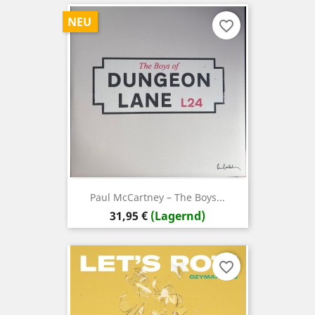
NEU
favorite_border
Paul McCartney – The Boys...
Preis
31,95 €
(Lagernd)
favorite_border