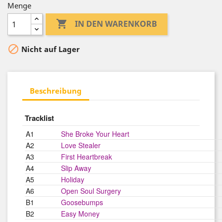
Menge

IN DEN WARENKORB

Nicht auf Lager
Beschreibung
Tracklist
A1
She Broke Your Heart
A2
Love Stealer
A3
First Heartbreak
A4
Slip Away
A5
Holiday
A6
Open Soul Surgery
B1
Goosebumps
B2
Easy Money