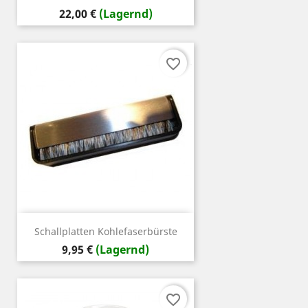
Preis
22,00 €
(Lagernd)
favorite_border
Schallplatten Kohlefaserbürste
Preis
9,95 €
(Lagernd)
favorite_border