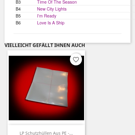
B3
Time Of The Season
B4
New City Lights
B5
I'm Ready
B6
Love Is A Ship
VIELLEICHT GEFÄLLT IHNEN AUCH
favorite_border
LP Schutzhüllen Aus PE -...