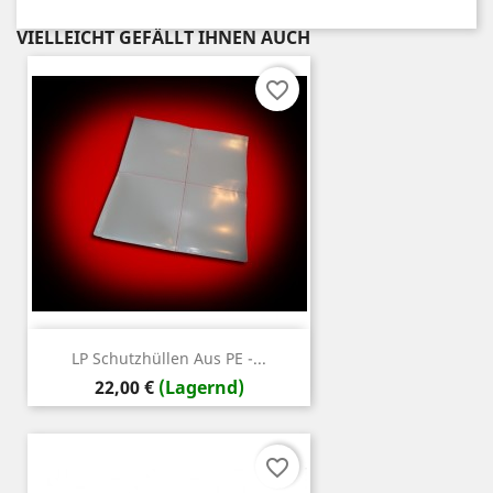
VIELLEICHT GEFÄLLT IHNEN AUCH
favorite_border
LP Schutzhüllen Aus PE -...
Preis
22,00 €
(Lagernd)
favorite_border