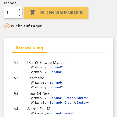
Menge

IN DEN WARENKORB

Nicht auf Lager
Beschreibung
A1
I Can't Escape Myself
Written-By –
Borland
*
Written-By –
Borland
*
A2
Heartland
Written-By –
Borland
*
Written-By –
Borland
*
A3
Hour Of Need
Written-By –
Borland
*
,
Green
*
,
Dudley
*
Written-By –
Borland
*
,
Green
*
,
Dudley
*
A4
Words Fail Me
Written-By –
Borland
*
,
Janes
*