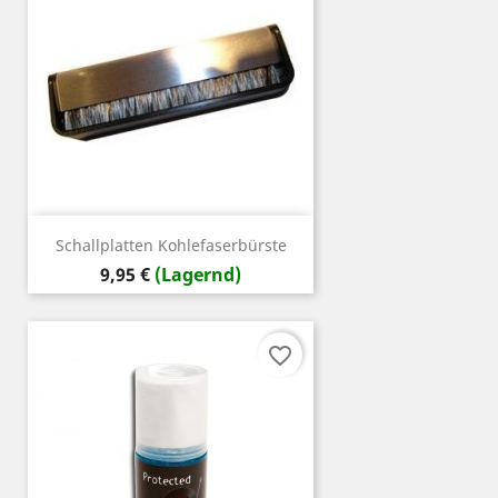
Schallplatten Kohlefaserbürste
Preis
9,95 €
(Lagernd)
favorite_border