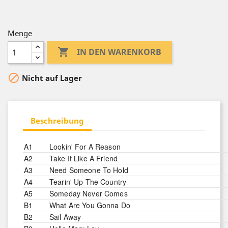
Menge

IN DEN WARENKORB

Nicht auf Lager
Beschreibung
A1
Lookin' For A Reason
A2
Take It Like A Friend
A3
Need Someone To Hold
A4
Tearin' Up The Country
A5
Someday Never Comes
B1
What Are You Gonna Do
B2
Sail Away