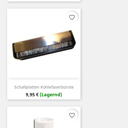
favorite_border
Schallplatten Kohlefaserbürste
Preis
9,95 €
(Lagernd)
favorite_border