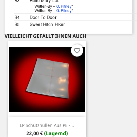
B3
Hello Mary Lou
Written-By –
G. Pitney
*
Written-By –
G. Pitney
*
B4
Door To Door
B5
Sweet Hitch-Hiker
VIELLEICHT GEFÄLLT IHNEN AUCH
favorite_border
LP Schutzhüllen Aus PE -...
Preis
22,00 €
(Lagernd)