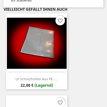
B3
Scattered
VIELLEICHT GEFÄLLT IHNEN AUCH
favorite_border
LP Schutzhüllen Aus PE -...
Preis
22,00 €
(Lagernd)
favorite_border