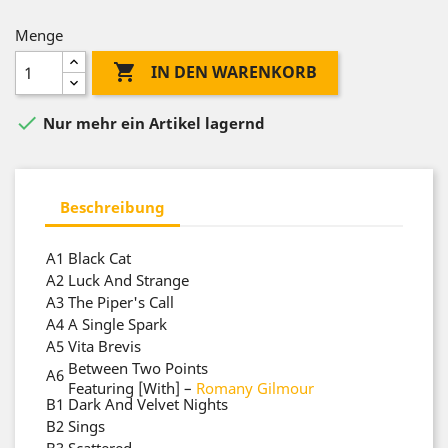
Menge

IN DEN WARENKORB

Nur mehr ein Artikel lagernd
Beschreibung
A1
Black Cat
A2
Luck And Strange
A3
The Piper's Call
A4
A Single Spark
A5
Vita Brevis
Between Two Points
A6
Featuring [With]
–
Romany Gilmour
B1
Dark And Velvet Nights
B2
Sings