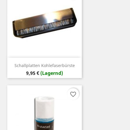
Schallplatten Kohlefaserbürste
Preis
9,95 €
(Lagernd)
favorite_border