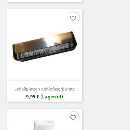
favorite_border
Schallplatten Kohlefaserbürste
Preis
9,95 €
(Lagernd)
favorite_border