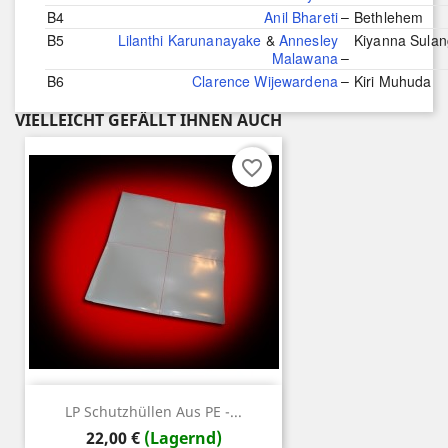
–
B4
Anil Bhareti
Bethlehem
B5
Lilanthi Karunanayake
&
Annesley
Kiyanna Sula
–
Malawana
–
B6
Clarence Wijewardena
Kiri Muhuda
VIELLEICHT GEFÄLLT IHNEN AUCH
favorite_border
LP Schutzhüllen Aus PE -...
Preis
22,00 €
(Lagernd)