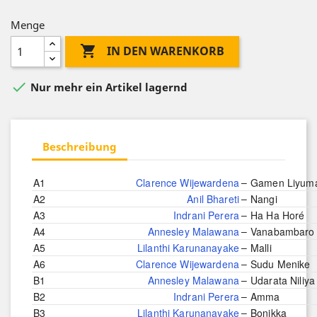
Menge

IN DEN WARENKORB

Nur mehr ein Artikel lagernd
Beschreibung
–
A1
Clarence Wijewardena
Gamen Liyum
–
A2
Anil Bhareti
Nangi
–
A3
Indrani Perera
Ha Ha Horé
–
A4
Annesley Malawana
Vanabambaro
–
A5
Lilanthi Karunanayake
Malli
–
A6
Clarence Wijewardena
Sudu Menike
–
B1
Annesley Malawana
Udarata Niliya
–
B2
Indrani Perera
Amma
–
B3
Lilanthi Karunanayake
Bonikka