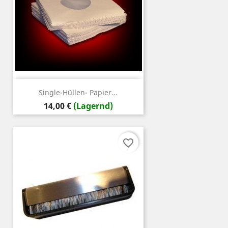
Single-Hüllen- Papier...
Preis
14,00 €
(Lagernd)
favorite_border