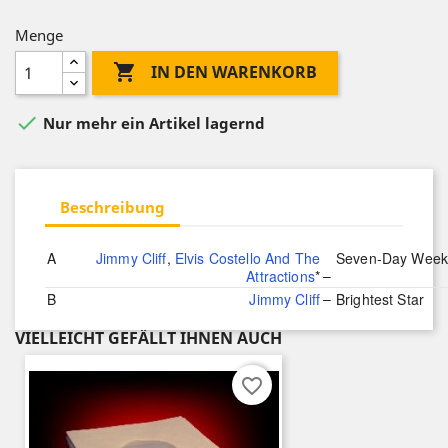
Menge

IN DEN WARENKORB

Nur mehr ein Artikel lagernd
Beschreibung
A
Jimmy Cliff
,
Elvis Costello And The
Seven-Day Wee
–
Attractions
*
–
B
Jimmy Cliff
Brightest Star
VIELLEICHT GEFÄLLT IHNEN AUCH
favorite_border