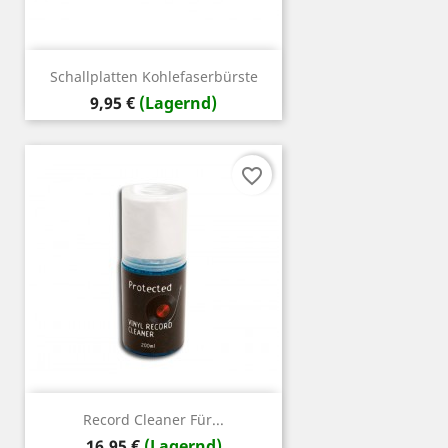
Schallplatten Kohlefaserbürste
Preis
9,95 €
(Lagernd)
favorite_border
Record Cleaner Für...
Preis
16,95 €
(Lagernd)