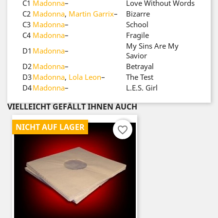
C1
Madonna
–
Love Without Words
C2
Madonna
,
Martin Garrix
–
Bizarre
C3
Madonna
–
School
C4
Madonna
–
Fragile
My Sins Are My
D1
Madonna
–
Savior
D2
Madonna
–
Betrayal
D3
Madonna
,
Lola Leon
–
The Test
D4
Madonna
–
L.E.S. Girl
VIELLEICHT GEFÄLLT IHNEN AUCH
NICHT AUF LAGER
favorite_border