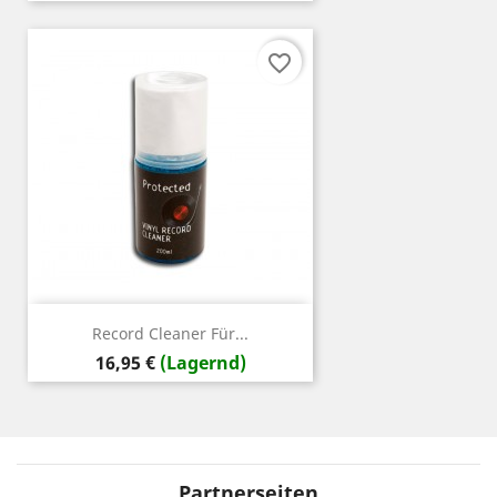
favorite_border
Record Cleaner Für...
Preis
16,95 €
(Lagernd)
Partnerseiten