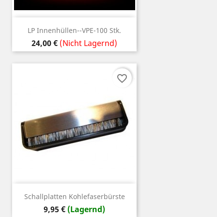
LP Innenhüllen--VPE-100 Stk.
Preis
24,00 €
(Nicht Lagernd)
favorite_border
Schallplatten Kohlefaserbürste
Preis
9,95 €
(Lagernd)