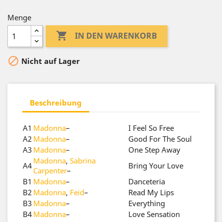
Menge

IN DEN WARENKORB

Nicht auf Lager
Beschreibung
A1
Madonna
–
I Feel So Free
A2
Madonna
–
Good For The Soul
A3
Madonna
–
One Step Away
Madonna
,
Sabrina
A4
Bring Your Love
Carpenter
–
B1
Madonna
–
Danceteria
B2
Madonna
,
Feid
–
Read My Lips
B3
Madonna
–
Everything
B4
Madonna
–
Love Sensation