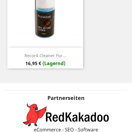
Record Cleaner Für...
Preis
16,95 €
(Lagernd)
Partnerseiten
eCommerce - SEO - Software