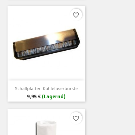
favorite_border
Schallplatten Kohlefaserbürste
Preis
9,95 €
(Lagernd)
favorite_border