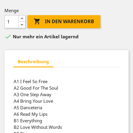
Menge

IN DEN WARENKORB

Nur mehr ein Artikel lagernd
Beschreibung
A1
I Feel So Free
A2
Good For The Soul
A3
One Step Away
A4
Bring Your Love
A5
Danceteria
A6
Read My Lips
B1
Everything
B2
Love Without Words