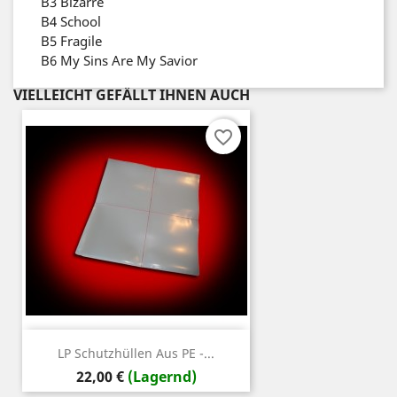
B3
Bizarre
B4
School
B5
Fragile
B6
My Sins Are My Savior
VIELLEICHT GEFÄLLT IHNEN AUCH
favorite_border
LP Schutzhüllen Aus PE -...
Preis
22,00 €
(Lagernd)