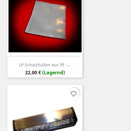
LP Schutzhüllen Aus PE -...
Preis
22,00 €
(Lagernd)
favorite_border