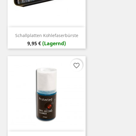
Schallplatten Kohlefaserbürste
Preis
9,95 €
(Lagernd)
favorite_border