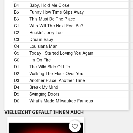
B4
Baby, Hold Me Close
B5
Funny How Time Slips Away
B6
This Must Be The Place
C1
Who Will The Next Fool Be?
C2
Rockin' Jerry Lee
C3
Dream Baby
C4
Louisiana Man
C5
Today I Started Loving You Again
C6
I'm On Fire
D1
The Wild Side Of Life
D2
Walking The Floor Over You
D3
Another Place, Another Time
D4
Break My Mind
D5
Swinging Doors
D6
What's Made Milwaukee Famous
VIELLEICHT GEFÄLLT IHNEN AUCH
favorite_border