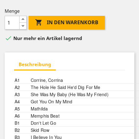
Menge

IN DEN WARENKORB

Nur mehr ein Artikel lagernd
Beschreibung
A1
Corrine, Corrina
A2
The Hole He Said He'd Dig For Me
A3
She Was My Baby (He Was My Friend)
A4
Got You On My Mind
A5
Mathilda
A6
Memphis Beat
B1
Don't Let Go
B2
Skid Row
B3
I Believe In You