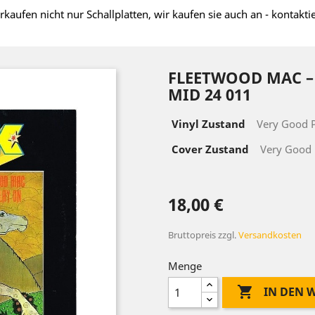
rkaufen nicht nur Schallplatten, wir kaufen sie auch an - kontakti
FLEETWOOD MAC ‎– 
MID 24 011
Vinyl Zustand
Very Good P
Cover Zustand
Very Good 
18,00 €
Bruttopreis
zzgl.
Versandkosten
Menge

IN DEN