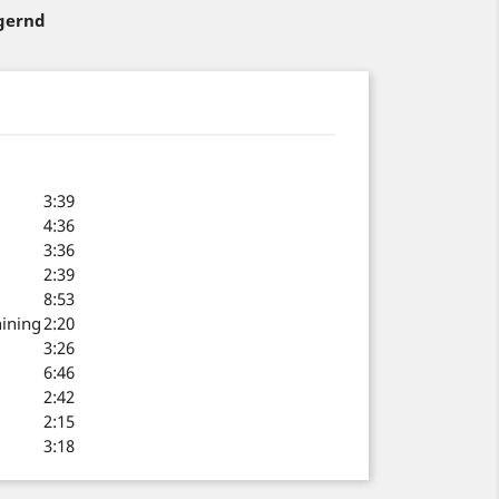
agernd
3:39
4:36
3:36
2:39
8:53
hining
2:20
3:26
6:46
2:42
2:15
3:18