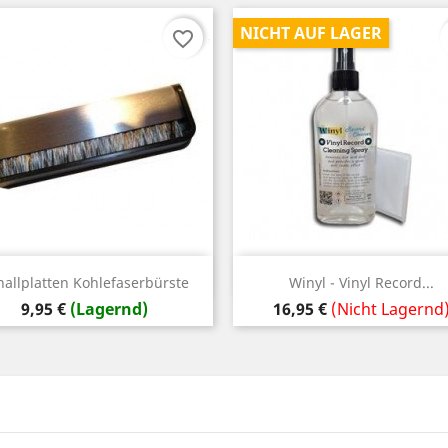
NICHT AUF LAGER
favorite_border
Vorschau
Vorschau


hallplatten Kohlefaserbürste
Winyl - Vinyl Record...
Preis
Preis
9,95 €
(Lagernd)
16,95 €
(Nicht Lagernd