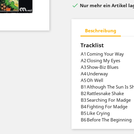

Nur mehr ein Artikel l
Beschreibung
Tracklist
A1
Coming Your Way
A2
Closing My Eyes
A3
Show-Biz Blues
A4
Underway
A5
Oh Well
B1
Although The Sun Is S
B2
Rattlesnake Shake
B3
Searching For Madge
B4
Fighting For Madge
B5
Like Crying
B6
Before The Beginning