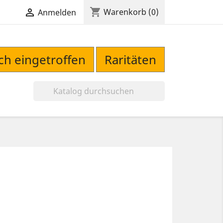
shopping_cart

Warenkorb
(0)
Anmelden
sch eingetroffen
Raritäten
