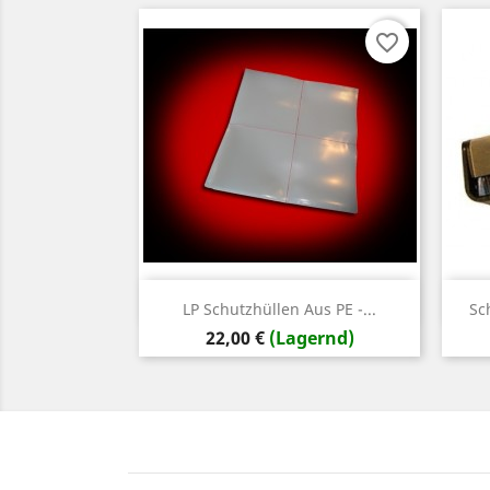
favorite_border
Vorschau

LP Schutzhüllen Aus PE -...
Sc
Preis
22,00 €
(Lagernd)