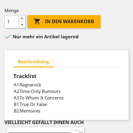
Menge

IN DEN WARENKORB

Nur mehr ein Artikel lagernd
Beschreibung
Tracklist
A1
Ragnarock
A2
Time Only Rumours
A3
To Whom It Concerns
B1
True Or False
B2
Memoires
VIELLEICHT GEFÄLLT IHNEN AUCH