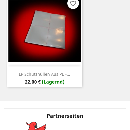
favorite_border
LP Schutzhüllen Aus PE -...
Preis
22,00 €
(Lagernd)
Partnerseiten