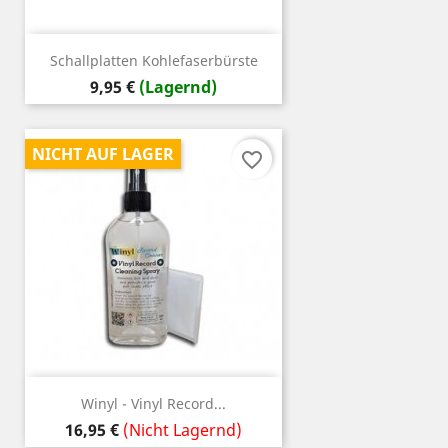
Schallplatten Kohlefaserbürste
Preis
9,95 €
(Lagernd)
NICHT AUF LAGER
favorite_border
Winyl - Vinyl Record...
Preis
16,95 €
(Nicht Lagernd)