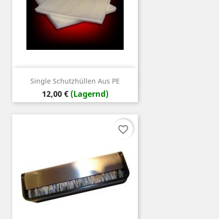
Single Schutzhüllen Aus PE
Preis
12,00 €
(Lagernd)
favorite_border