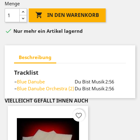
Menge

IN DEN WARENKORB

Nur mehr ein Artikel lagernd
Beschreibung
Tracklist
–
Blue Danube
Du Bist Musik
2:56
–
Blue Danube Orchestra (2)
Du Bist Musik
2:56
VIELLEICHT GEFÄLLT IHNEN AUCH
favorite_border