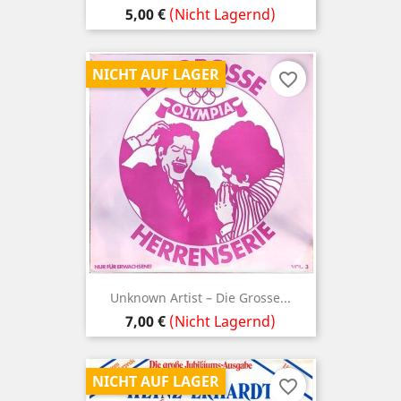
Preis
5,00 €
(Nicht Lagernd)
NICHT AUF LAGER
favorite_border
Unknown Artist – Die Grosse...
Preis
7,00 €
(Nicht Lagernd)
NICHT AUF LAGER
favorite_border