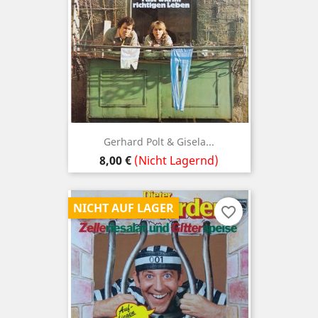
Gerhard Polt & Gisela...
Preis
8,00 €
(Nicht Lagernd)
NICHT AUF LAGER
favorite_border