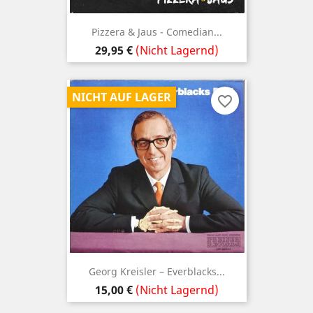
Pizzera & Jaus - Comedian...
Preis
29,95 €
(Nicht Lagernd)
NICHT AUF LAGER
favorite_border
Georg Kreisler – Everblacks...
Preis
15,00 €
(Nicht Lagernd)