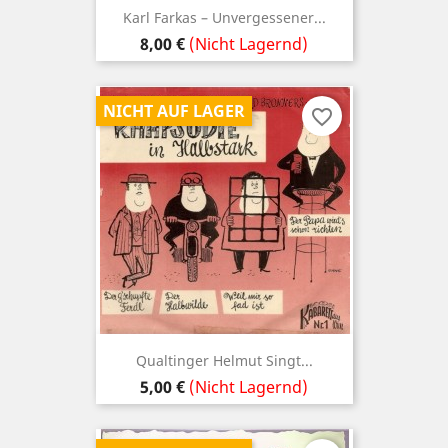
Karl Farkas – Unvergessener...
Preis
8,00 €
(Nicht Lagernd)
NICHT AUF LAGER
favorite_border
Qualtinger Helmut Singt...
Preis
5,00 €
(Nicht Lagernd)