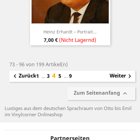
Heinz Erhardt – Portrait...
Preis
7,00 €
(Nicht Lagernd)
73 - 96 von 199 Artikel(n)
4
Zurück
Weiter

1
…
3
5
…
9

Zum Seitenanfang

Lustiges aus dem deutschen Sprachraum von Otto bis Emil
im Vinylcorner Onlineshop
Partnerseiten