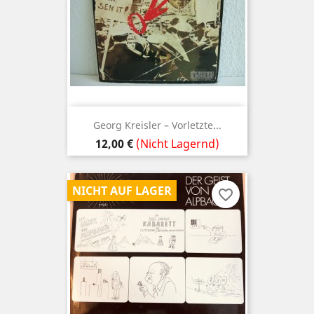
Georg Kreisler – Vorletzte...
Preis
12,00 €
(Nicht Lagernd)
NICHT AUF LAGER
favorite_border