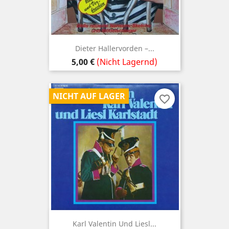
Dieter Hallervorden –...
Preis
5,00 €
(Nicht Lagernd)
NICHT AUF LAGER
favorite_border
Karl Valentin Und Liesl...