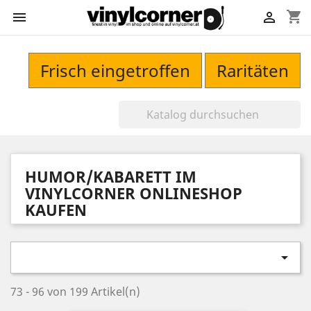
shopping_cart


Frisch eingetroffen
Raritäten
HUMOR/KABARETT IM
VINYLCORNER ONLINESHOP
KAUFEN

73 - 96 von 199 Artikel(n)