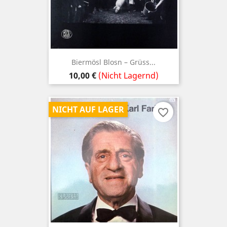
Biermösl Blosn – Grüss...
Preis
10,00 €
(Nicht Lagernd)
NICHT AUF LAGER
favorite_border