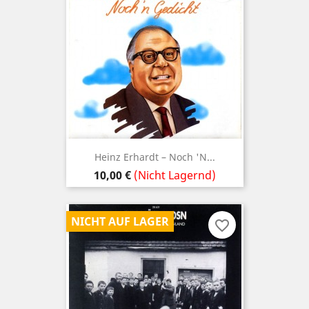
Heinz Erhardt – Noch 'n...
Preis
10,00 €
(Nicht Lagernd)
NICHT AUF LAGER
favorite_border