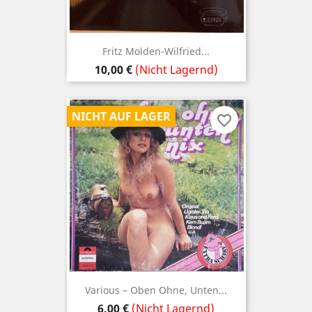
Fritz Molden-Wilfried...
Preis
10,00 €
(Nicht Lagernd)
NICHT AUF LAGER
favorite_border
Various – Oben Ohne, Unten...
Preis
6,00 €
(Nicht Lagernd)