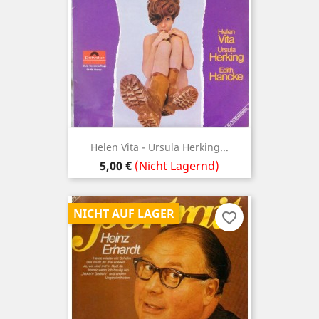
Helen Vita - Ursula Herking...
Preis
5,00 €
(Nicht Lagernd)
NICHT AUF LAGER
favorite_border