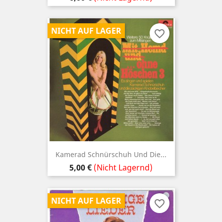
NICHT AUF LAGER
favorite_border
Kamerad Schnürschuh Und Die...
Preis
5,00 €
(Nicht Lagernd)
NICHT AUF LAGER
favorite_border