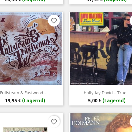
favorite_border
Vorschau
Vorschau


Fullsteam & Eastwood ‎–...
Hallyday David ‎– True...
Preis
Preis
19,95 €
(Lagernd)
5,00 €
(Lagernd)
favorite_border