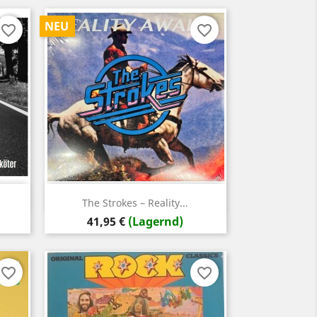
NEU
favorite_border
favorite_border
Vorschau

The Strokes – Reality...
Preis
41,95 €
(Lagernd)
favorite_border
favorite_border