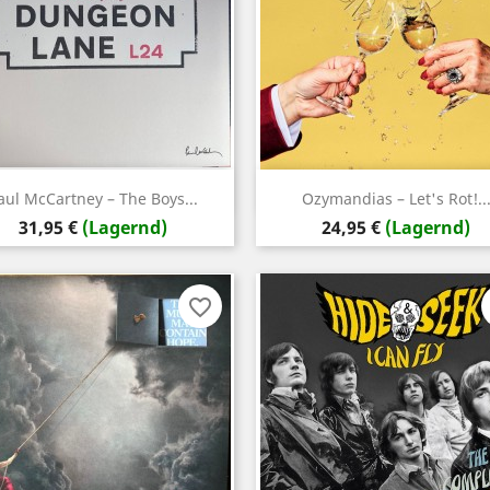
Vorschau
Vorschau


aul McCartney – The Boys...
Ozymandias – Let's Rot!..
Preis
Preis
31,95 €
(Lagernd)
24,95 €
(Lagernd)
favorite_border