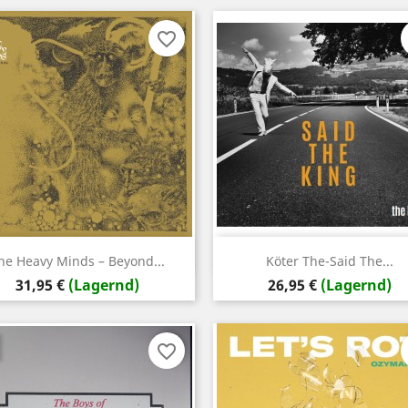
favorite_border
Vorschau
Vorschau


he Heavy Minds – Beyond...
Köter The-Said The...
Preis
Preis
31,95 €
(Lagernd)
26,95 €
(Lagernd)
favorite_border