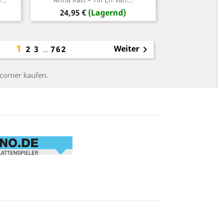
Preis
24,95 €
(Lagernd)
1
Weiter
2
3
…
762

corner kaufen.