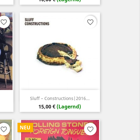
favorite_border
favorite_border
Vorschau

Sluff ‎– Constructions|2016...
Preis
15,00 €
(Lagernd)
NEU
favorite_border
favorite_border