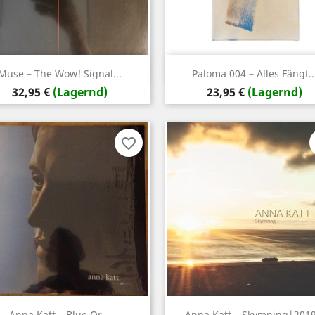
Vorschau
Vorschau


Muse – The Wow! Signal...
Paloma 004 – Alles Fängt..
Preis
Preis
32,95 €
(Lagernd)
23,95 €
(Lagernd)
favorite_border
Vorschau
Vorschau


Anna Katt – Blue Or...
Anna Katt – Skymning|2019.