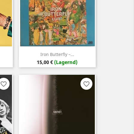
Vorschau

.
Iron Butterfly ‎–...
Preis
15,00 €
(Lagernd)
favorite_border
favorite_border