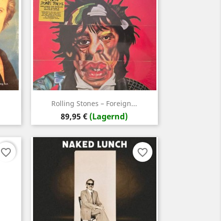
Vorschau

Rolling Stones – Foreign...
Preis
89,95 €
(Lagernd)
favorite_border
favorite_border