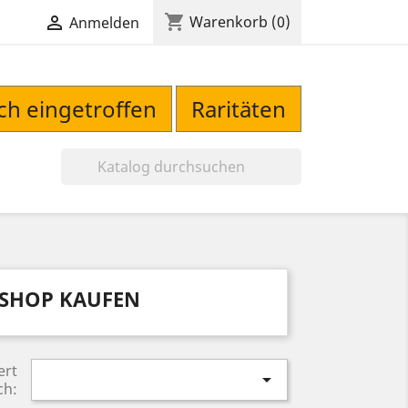
shopping_cart

Warenkorb
(0)
Anmelden
sch eingetroffen
Raritäten

ESHOP KAUFEN
ert

ch: