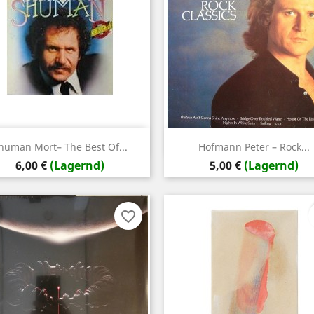
Vorschau
Vorschau


human Mort‎– The Best Of...
Hofmann ‎Peter – Rock...
Preis
Preis
6,00 €
(Lagernd)
5,00 €
(Lagernd)
favorite_border