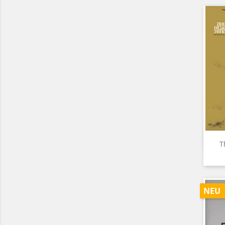
T
NEU